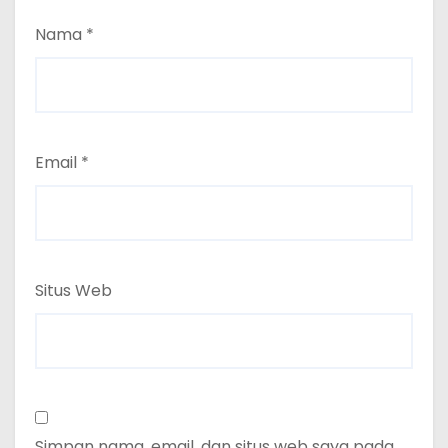
Nama
*
Email
*
Situs Web
Simpan nama, email, dan situs web saya pada