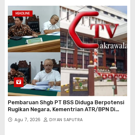
Cakrawala Tv Meminta Pemda Lamsel
Bertindak
HEADLINE
Pembaruan Shgb PT BSS Diduga Berpotensi
Rugikan Negara, Kementrian ATR/BPN Di
Gugat Di PTUN Jakarta
Agu 7, 2026
DIYAN SAPUTRA