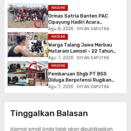
HEADLINE
Ormas Satria Banten PAC
Cipayung Hadiri Acara
Menjelang HUT Ke-81
Agu 8, 2026
DIYAN SAPUTRA
Kemerdekaan RI Di Silang Monas
HEADLINE
Warga Talang Jawa Merbau
Mataram Lamsel – 22 Tahun
Lumpuh Vina Agustina Viral Di
Agu 7, 2026
DIYAN SAPUTRA
Tiktok Inginkan Kursi Roda
HEADLINE
Listrik, Kepala Perwakilan
Pembaruan Shgb PT BSS
Provinsi Lampung Media
Diduga Berpotensi Rugikan
Cakrawala Tv Meminta Pemda
Negara, Kementrian ATR/BPN Di
Agu 7, 2026
DIYAN SAPUTRA
Lamsel Bertindak
Gugat Di PTUN Jakarta
Tinggalkan Balasan
Alamat email Anda tidak akan dipublikasikan.