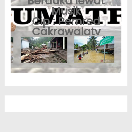
Berduka lewat
Musik
Cip : Pemred
Cakrawalatv