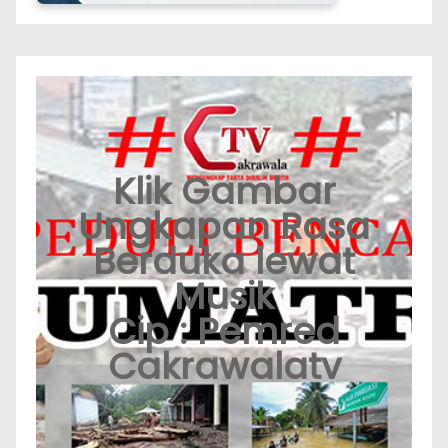
Klik Gambar
Ungkapan Rasa
Berduka lewat
Musik
Cip : Pemred
Cakrawalatv