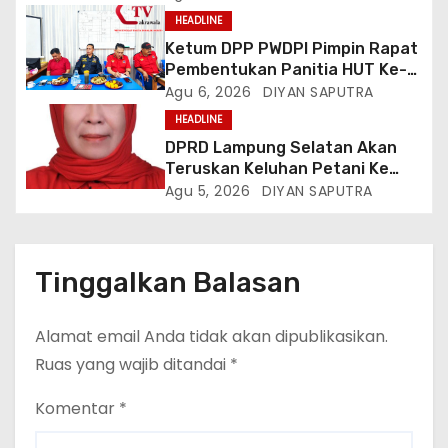
HEADLINE
Ketum DPP PWDPI Pimpin Rapat
Pembentukan Panitia HUT Ke-4,
Berikut Susunan Dan Rangkaian
Agu 6, 2026
DIYAN SAPUTRA
Kegiatannya
HEADLINE
DPRD Lampung Selatan Akan
Teruskan Keluhan Petani Ke
Dinas Terkait, Minta Audit
Agu 5, 2026
DIYAN SAPUTRA
Penyaluran Pupuk Bersubsidi Di
Desa Budi Lestari
Tinggalkan Balasan
Alamat email Anda tidak akan dipublikasikan.
Ruas yang wajib ditandai
*
Komentar
*