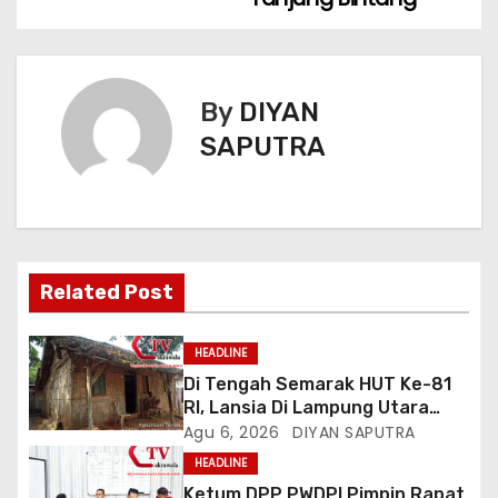
By
DIYAN
SAPUTRA
Related Post
HEADLINE
Di Tengah Semarak HUT Ke-81
RI, Lansia Di Lampung Utara
Hidup Memprihatinkan
Agu 6, 2026
DIYAN SAPUTRA
HEADLINE
Ketum DPP PWDPI Pimpin Rapat