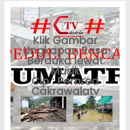
Klik Gambar
Ungkapan Rasa
Berduka lewat
Musik
Cip : Pemred
Cakrawalatv