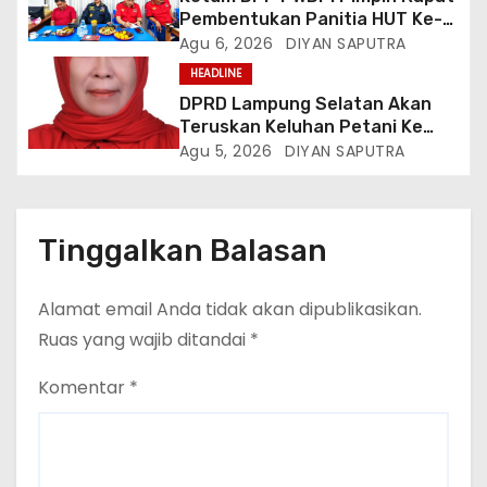
Pembentukan Panitia HUT Ke-4,
Berikut Susunan Dan Rangkaian
Agu 6, 2026
DIYAN SAPUTRA
Kegiatannya
HEADLINE
DPRD Lampung Selatan Akan
Teruskan Keluhan Petani Ke
Dinas Terkait, Minta Audit
Agu 5, 2026
DIYAN SAPUTRA
Penyaluran Pupuk Bersubsidi Di
Desa Budi Lestari
Tinggalkan Balasan
Alamat email Anda tidak akan dipublikasikan.
Ruas yang wajib ditandai
*
Komentar
*