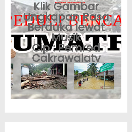
Klik Gambar
Ungkapan Rasa
Berduka lewat
Musik
Cip : Pemred
Cakrawalatv