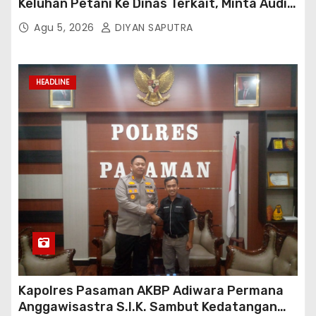
Keluhan Petani Ke Dinas Terkait, Minta Audit
Penyaluran Pupuk Bersubsidi Di Desa Budi
Agu 5, 2026
DIYAN SAPUTRA
Lestari
HEADLINE
Kapolres Pasaman AKBP Adiwara Permana
Anggawisastra S.I.K. Sambut Kedatangan