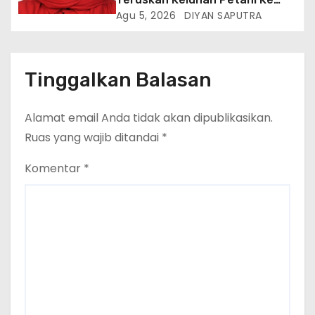
Dinas Terkait, Minta Audit
Agu 5, 2026
DIYAN SAPUTRA
Penyaluran Pupuk Bersubsidi Di
Desa Budi Lestari
Tinggalkan Balasan
Alamat email Anda tidak akan dipublikasikan.
Ruas yang wajib ditandai
*
Komentar
*