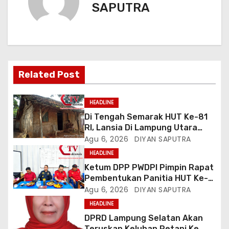
SAPUTRA
Related Post
HEADLINE
Di Tengah Semarak HUT Ke-81
RI, Lansia Di Lampung Utara
Hidup Memprihatinkan
Agu 6, 2026
DIYAN SAPUTRA
HEADLINE
Ketum DPP PWDPI Pimpin Rapat
Pembentukan Panitia HUT Ke-4,
Berikut Susunan Dan Rangkaian
Agu 6, 2026
DIYAN SAPUTRA
Kegiatannya
HEADLINE
DPRD Lampung Selatan Akan
Teruskan Keluhan Petani Ke