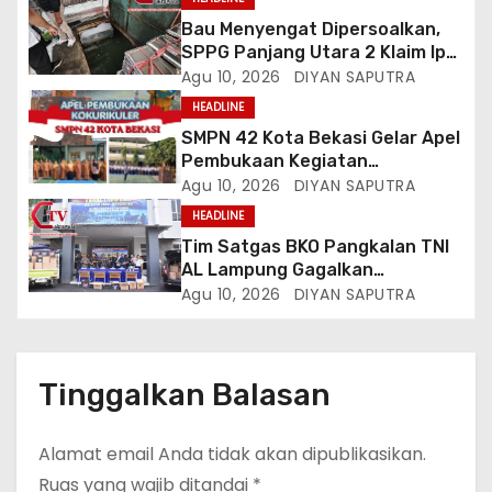
Bau Menyengat Dipersoalkan,
SPPG Panjang Utara 2 Klaim Ipal
Bagus, Warga: Jangan Buang
Agu 10, 2026
DIYAN SAPUTRA
Limbah Ke Drainase Kami
HEADLINE
SMPN 42 Kota Bekasi Gelar Apel
Pembukaan Kegiatan
Kokurikuler
Agu 10, 2026
DIYAN SAPUTRA
HEADLINE
Tim Satgas BKO Pangkalan TNI
AL Lampung Gagalkan
Peredaran Ribuan Liter
Agu 10, 2026
DIYAN SAPUTRA
Minuman Keras Ilegal Di
Pelabuhan Bakauheni
Tinggalkan Balasan
Alamat email Anda tidak akan dipublikasikan.
Ruas yang wajib ditandai
*