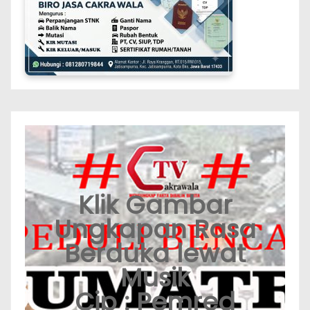
Klik Gambar
Ungkapan Rasa
Berduka lewat
Musik
Cip : Pemred