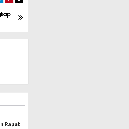
gkap
n Rapat