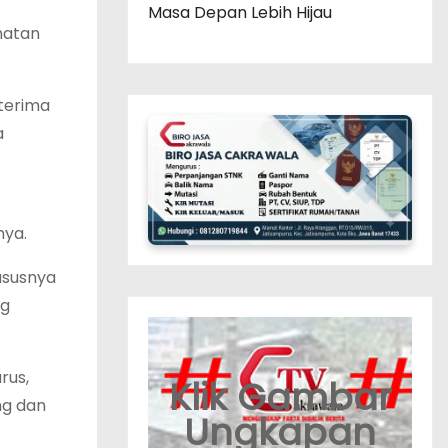
Masa Depan Lebih Hijau
hatan
terima
a
nya.
ususnya
ng
rus,
Klik Gambar
ng dan
Ungkapan