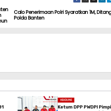
aten
Calo Penerimaan Polri Syaratkan 1M, Ditan
n
Polda Banten
hun
HEADLINE
81
Ketum DPP PWDPI Pimpi