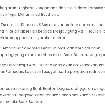
 kegiatan-kegiatan keagamaan dan sosial demi kemasla
auroh,” ujar Muhammad Busthami.
sauroh H. Khaeroni, S.Sos menyampaikan apresiasi dan 
 ini telah diberikan kepada Masjid Agung Ats-Tsauroh. I
ank kebanggaan masyarakat Banten.
i. Semoga Bank Banten semakin maju dan menjadi bank
iapa lagi yang akan membesarkan Bank Banten,” ungkap
rja DKM Masjid Ats-Tsauroh yang akan dilaksanakan, kh
r Ramadan, kegiatan tausiyah, serta pengajian rutin ya
membuka rekening Bank Banten bagi seluruh jajaran pengu
Sekitar 100 pegawai direncanakan akan dibukakan rekeni
an melalui Bank Banten.