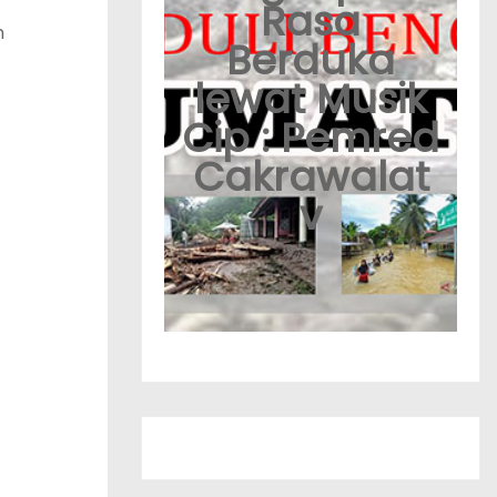
Rasa
m
Berduka
lewat Musik
Cip : Pemred
Cakrawalat
v