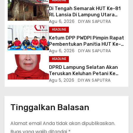
HEADLINE
Di Tengah Semarak HUT Ke-81
RI, Lansia Di Lampung Utara
Hidup Memprihatinkan
Agu 6, 2026
DIYAN SAPUTRA
HEADLINE
Ketum DPP PWDPI Pimpin Rapat
Pembentukan Panitia HUT Ke-4,
Berikut Susunan Dan Rangkaian
Agu 6, 2026
DIYAN SAPUTRA
Kegiatannya
HEADLINE
DPRD Lampung Selatan Akan
Teruskan Keluhan Petani Ke
Dinas Terkait, Minta Audit
Agu 5, 2026
DIYAN SAPUTRA
Penyaluran Pupuk Bersubsidi Di
Desa Budi Lestari
Tinggalkan Balasan
Alamat email Anda tidak akan dipublikasikan.
Ruas yang wajib ditandai
*