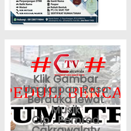
Klik Gambar
Ungkapan Rasa
Berduka lewat
Musik
Cip : Pemred
Cakrawalatv