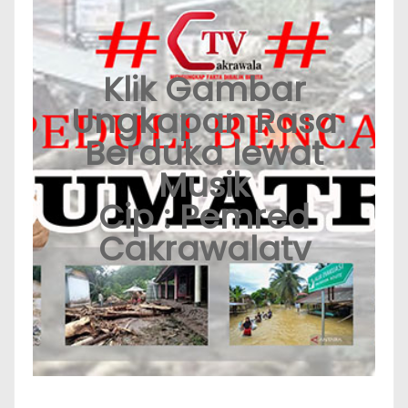
Klik Gambar
Ungkapan Rasa
Berduka lewat
Musik
Cip : Pemred
Cakrawalatv