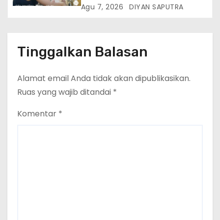
Lumpuh Vina Agustina Viral Di
Agu 7, 2026
DIYAN SAPUTRA
Tiktok Inginkan Kursi Roda
Listrik, Kepala Perwakilan
Provinsi Lampung Media
Cakrawala Tv Meminta Pemda
Tinggalkan Balasan
Lamsel Bertindak
Alamat email Anda tidak akan dipublikasikan.
Ruas yang wajib ditandai
*
Komentar
*