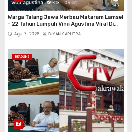
Warga Talang Jawa Merbau Mataram Lamsel
– 22 Tahun Lumpuh Vina Agustina Viral Di
Tiktok Inginkan Kursi Roda Listrik, Kepala
Agu 7, 2026
DIYAN SAPUTRA
Perwakilan Provinsi Lampung Media
Cakrawala Tv Meminta Pemda Lamsel
Bertindak
HEADLINE