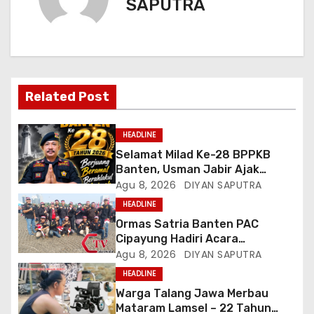
SAPUTRA
Related Post
HEADLINE
Selamat Milad Ke-28 BPPKB
Banten, Usman Jabir Ajak
Perkuat Solidaritas Dan
Agu 8, 2026
DIYAN SAPUTRA
Kebersamaan
HEADLINE
Ormas Satria Banten PAC
Cipayung Hadiri Acara
Menjelang HUT Ke-81
Agu 8, 2026
DIYAN SAPUTRA
Kemerdekaan RI Di Silang Monas
HEADLINE
Warga Talang Jawa Merbau
Mataram Lamsel – 22 Tahun