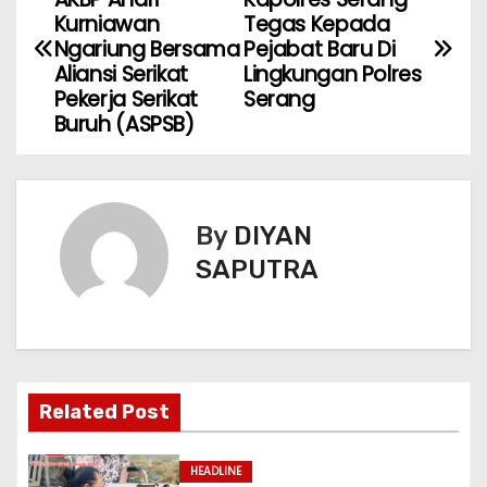
Kurniawan
Tegas Kepada
Ngariung Bersama
Pejabat Baru Di
Aliansi Serikat
Lingkungan Polres
Pekerja Serikat
Serang
Buruh (ASPSB)
By
DIYAN
SAPUTRA
Related Post
HEADLINE