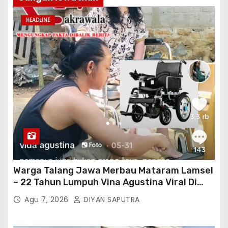
HEADLINE
Warga Talang Jawa Merbau Mataram Lamsel
– 22 Tahun Lumpuh Vina Agustina Viral Di
Tiktok Inginkan Kursi Roda Listrik, Kepala
Agu 7, 2026
DIYAN SAPUTRA
Perwakilan Provinsi Lampung Media
Cakrawala Tv Meminta Pemda Lamsel