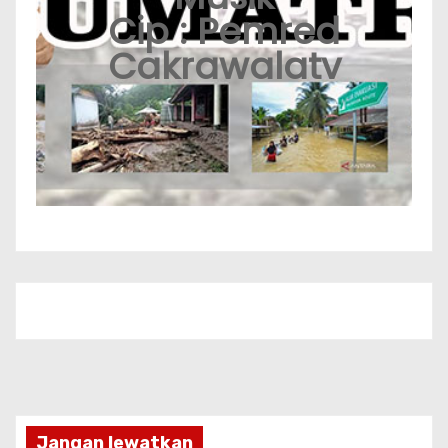
Cip : Pemred
Cakrawalatv
Jangan lewatkan