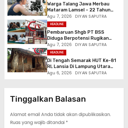
Warga Talang Jawa Merbau
Mataram Lamsel – 22 Tahun
Lumpuh Vina Agustina Viral Di
Agu 7, 2026
DIYAN SAPUTRA
Tiktok Inginkan Kursi Roda
HEADLINE
Listrik, Kepala Perwakilan
Pembaruan Shgb PT BSS
Provinsi Lampung Media
Diduga Berpotensi Rugikan
Cakrawala Tv Meminta Pemda
Negara, Kementrian ATR/BPN Di
Agu 7, 2026
DIYAN SAPUTRA
Lamsel Bertindak
Gugat Di PTUN Jakarta
HEADLINE
Di Tengah Semarak HUT Ke-81
RI, Lansia Di Lampung Utara
Hidup Memprihatinkan
Agu 6, 2026
DIYAN SAPUTRA
Tinggalkan Balasan
Alamat email Anda tidak akan dipublikasikan.
Ruas yang wajib ditandai
*