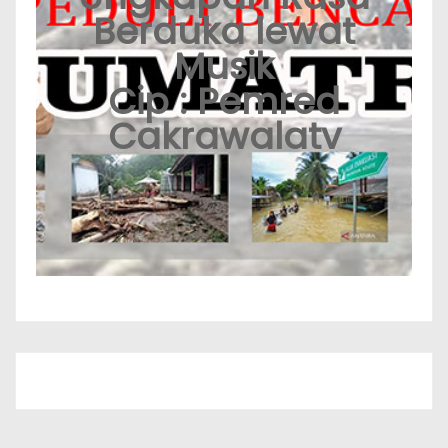
Berduka lewat
Musik
Cip : Pemred
Cakrawalatv