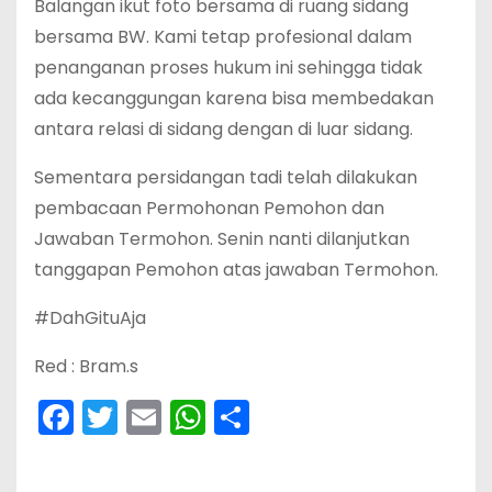
Balangan ikut foto bersama di ruang sidang
bersama BW. Kami tetap profesional dalam
penanganan proses hukum ini sehingga tidak
ada kecanggungan karena bisa membedakan
antara relasi di sidang dengan di luar sidang.
Sementara persidangan tadi telah dilakukan
pembacaan Permohonan Pemohon dan
Jawaban Termohon. Senin nanti dilanjutkan
tanggapan Pemohon atas jawaban Termohon.
#DahGituAja
Red : Bram.s
F
T
E
W
S
a
w
m
h
h
c
itt
ai
a
ar