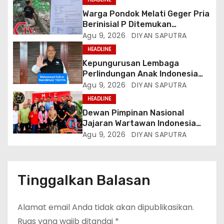
Warga Pondok Melati Geger Pria
Berinisial P Ditemukan
Meninggal Diduga Akibat
Agu 9, 2026
DIYAN SAPUTRA
Tekanan Hutang
HEADLINE
Kepungurusan Lembaga
Perlindungan Anak Indonesia
(LPAI) Periode 2026-2031
Agu 9, 2026
DIYAN SAPUTRA
Terbentuk, Wakil Kordinator
HEADLINE
Nasional Tim Reaksi Cepat
Dewan Pimpinan Nasional
Perlindungan Perempuan Anak
Jajaran Wartawan Indonesia
(Wakornas TRCPPA) Muhammad
(DPN-JWI) Menggelar Rapat
Agu 9, 2026
DIYAN SAPUTRA
Gufron Mengapresiasi Dan Beri
Konsolidasi Dan Restrukturisasi
Selamat
Di Jakarta
Tinggalkan Balasan
Alamat email Anda tidak akan dipublikasikan.
Ruas yang wajib ditandai
*