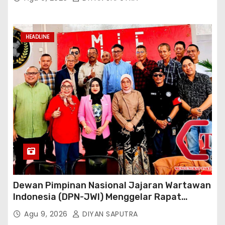
Reaksi Cepat Perlindungan Perempuan Anak
(Wakornas TRCPPA) Muhammad Gufron
Mengapresiasi Dan Beri Selamat
HEADLINE
Dewan Pimpinan Nasional Jajaran Wartawan
Indonesia (DPN-JWI) Menggelar Rapat
Konsolidasi Dan Restrukturisasi Di Jakarta
Agu 9, 2026
DIYAN SAPUTRA