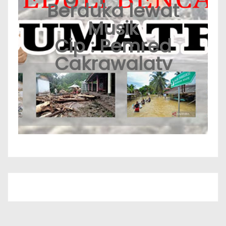
Berduka lewat
Musik
Cip : Pemred
Cakrawalatv