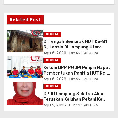
Related Post
HEADLINE
Di Tengah Semarak HUT Ke-81
RI, Lansia Di Lampung Utara
Hidup Memprihatinkan
Agu 6, 2026
DIYAN SAPUTRA
HEADLINE
Ketum DPP PWDPI Pimpin Rapat
Pembentukan Panitia HUT Ke-4,
Berikut Susunan Dan Rangkaian
Agu 6, 2026
DIYAN SAPUTRA
Kegiatannya
HEADLINE
DPRD Lampung Selatan Akan
Teruskan Keluhan Petani Ke
Dinas Terkait, Minta Audit
Agu 5, 2026
DIYAN SAPUTRA
Penyaluran Pupuk Bersubsidi Di
Desa Budi Lestari