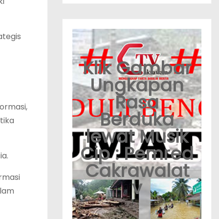
ki
ategis
Klik Gambar
Ungkapan
Rasa
ormasi,
Berduka
tika
lewat Musik
Cip : Pemred
ia.
Cakrawalat
rmasi
v
alam