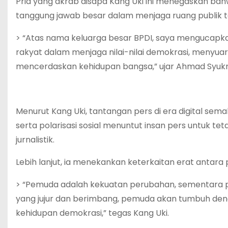
Pria yang akrab disapa Kang Uki ini menegaskan bah
tanggung jawab besar dalam menjaga ruang publik te
> “Atas nama keluarga besar BPDI, saya mengucapkan
rakyat dalam menjaga nilai-nilai demokrasi, menyu
mencerdaskan kehidupan bangsa,” ujar Ahmad Syukr
Menurut Kang Uki, tantangan pers di era digital sema
serta polarisasi sosial menuntut insan pers untuk tet
jurnalistik.
Lebih lanjut, ia menekankan keterkaitan erat antar
> “Pemuda adalah kekuatan perubahan, sementara pe
yang jujur dan berimbang, pemuda akan tumbuh deng
kehidupan demokrasi,” tegas Kang Uki.