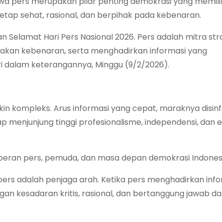
wa pers merupakan pilar penting demokrasi yang memili
tap sehat, rasional, dan berpihak pada kebenaran.
 Selamat Hari Pers Nasional 2026. Pers adalah mitra str
arakan kebenaran, serta menghadirkan informasi yang
i dalam keterangannya, Minggu (9/2/2026).
kin kompleks. Arus informasi yang cepat, maraknya disinf
ap menjunjung tinggi profesionalisme, independensi, dan e
a peran pers, pemuda, dan masa depan demokrasi Indones
rs adalah penjaga arah. Ketika pers menghadirkan info
an kesadaran kritis, rasional, dan bertanggung jawab d