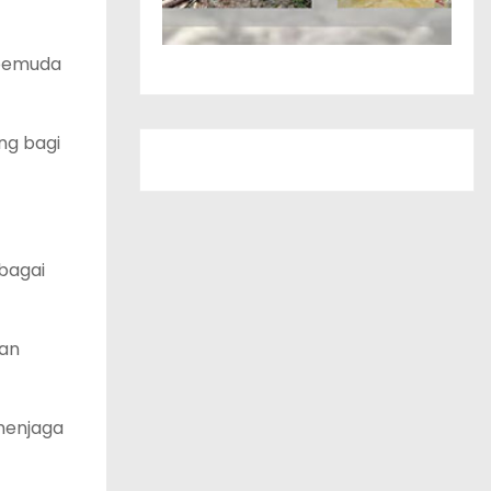
f pemuda
ng bagi
rbagai
dan
menjaga