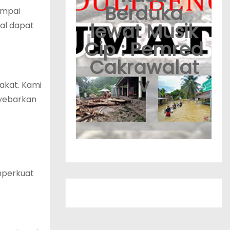
Berduka
ampai
lewat Musik
al dapat
Cip : Pemred
Cakrawalat
v
akat. Kami
nyebarkan
mperkuat