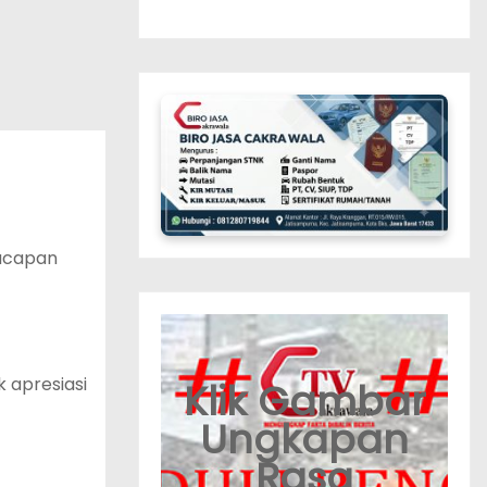
 ucapan
 apresiasi
Klik Gambar
Ungkapan
Rasa