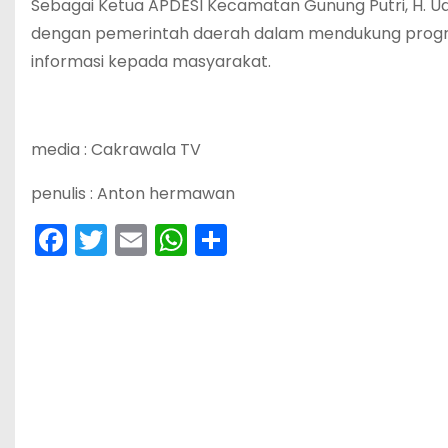
Sebagai Ketua APDESI Kecamatan Gunung Putri, H. Udi
dengan pemerintah daerah dalam mendukung progr
informasi kepada masyarakat.
media : Cakrawala TV
penulis : Anton hermawan
F
T
E
W
S
a
w
m
h
h
c
itt
ai
a
ar
e
er
l
ts
e
b
A
o
p
o
p