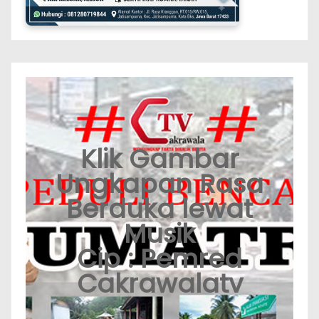
Klik Gambar
Ungkapan Rasa
Berduka lewat
Musik
Cip : Pemred
Cakrawalatv