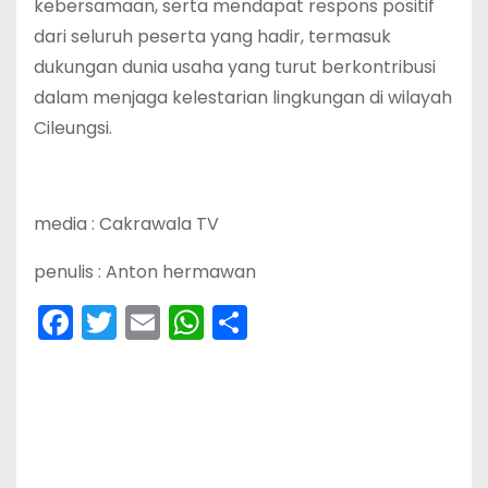
kebersamaan, serta mendapat respons positif
dari seluruh peserta yang hadir, termasuk
dukungan dunia usaha yang turut berkontribusi
dalam menjaga kelestarian lingkungan di wilayah
Cileungsi.
media : Cakrawala TV
penulis : Anton hermawan
F
T
E
W
S
a
w
m
h
h
c
itt
ai
a
ar
e
er
l
ts
e
b
A