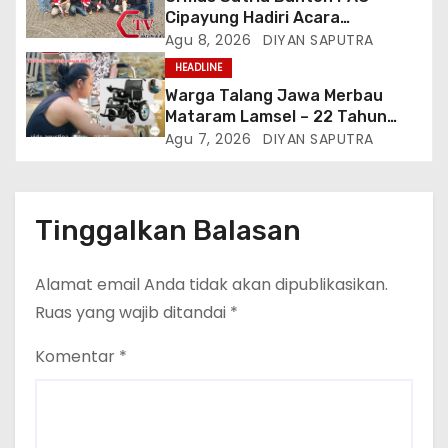
Cipayung Hadiri Acara
Menjelang HUT Ke-81
Agu 8, 2026
DIYAN SAPUTRA
Kemerdekaan RI Di Silang Monas
HEADLINE
Warga Talang Jawa Merbau
Mataram Lamsel – 22 Tahun
Lumpuh Vina Agustina Viral Di
Agu 7, 2026
DIYAN SAPUTRA
Tiktok Inginkan Kursi Roda
Listrik, Kepala Perwakilan
Provinsi Lampung Media
Cakrawala Tv Meminta Pemda
Tinggalkan Balasan
Lamsel Bertindak
Alamat email Anda tidak akan dipublikasikan.
Ruas yang wajib ditandai
*
Komentar
*