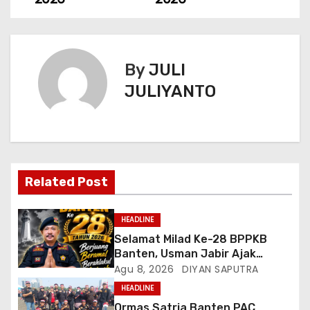
By
JULI
JULIYANTO
Related Post
HEADLINE
Selamat Milad Ke-28 BPPKB
Banten, Usman Jabir Ajak
Perkuat Solidaritas Dan
Agu 8, 2026
DIYAN SAPUTRA
Kebersamaan
HEADLINE
Ormas Satria Banten PAC