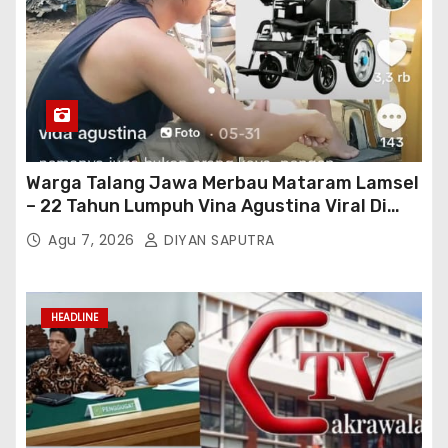
Warga Talang Jawa Merbau Mataram Lamsel
– 22 Tahun Lumpuh Vina Agustina Viral Di
Tiktok Inginkan Kursi Roda Listrik, Kepala
Agu 7, 2026
DIYAN SAPUTRA
Perwakilan Provinsi Lampung Media
Cakrawala Tv Meminta Pemda Lamsel
Bertindak
HEADLINE