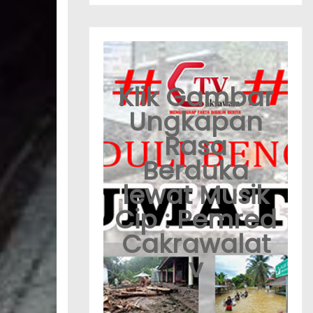
Klik Gambar
Ungkapan
Rasa
Berduka
lewat Musik
Cip : Pemred
Cakrawalat
v