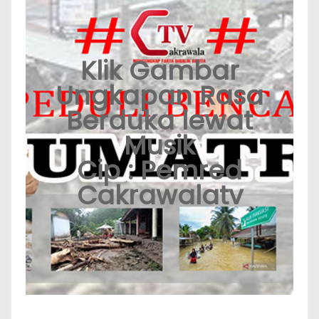
Klik Gambar
Ungkapan Rasa
Berduka lewat
Musik
Cip : Pemred
Cakrawalatv