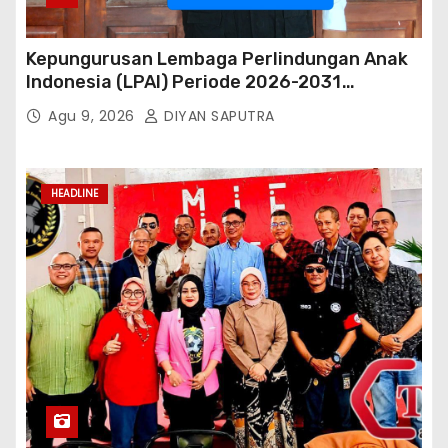
Kepungurusan Lembaga Perlindungan Anak
Indonesia (LPAI) Periode 2026-2031
Terbentuk, Wakil Kordinator Nasional Tim
Agu 9, 2026
DIYAN SAPUTRA
Reaksi Cepat Perlindungan Perempuan Anak
(Wakornas TRCPPA) Muhammad Gufron
Mengapresiasi Dan Beri Selamat
HEADLINE