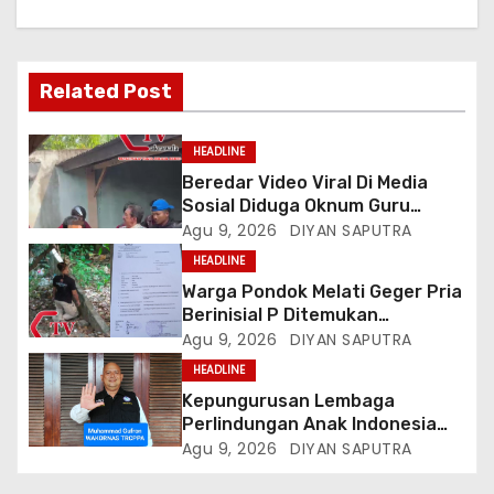
Related Post
HEADLINE
Beredar Video Viral Di Media
Sosial Diduga Oknum Guru
Menampar Murid Di Halaman
Agu 9, 2026
DIYAN SAPUTRA
Parkir Sekolah
HEADLINE
Warga Pondok Melati Geger Pria
Berinisial P Ditemukan
Meninggal Diduga Akibat
Agu 9, 2026
DIYAN SAPUTRA
Tekanan Hutang
HEADLINE
Kepungurusan Lembaga
Perlindungan Anak Indonesia
(LPAI) Periode 2026-2031
Agu 9, 2026
DIYAN SAPUTRA
Terbentuk, Wakil Kordinator
Nasional Tim Reaksi Cepat