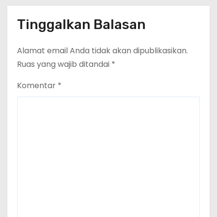
Perlindungan Perempuan Anak
(Wakornas TRCPPA) Muhammad
Tinggalkan Balasan
Gufron Mengapresiasi Dan Beri
Selamat
Alamat email Anda tidak akan dipublikasikan.
Ruas yang wajib ditandai
*
Komentar
*