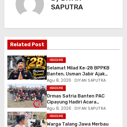
SAPUTRA
Related Post
HEADLINE
Selamat Milad Ke-28 BPPKB
Banten, Usman Jabir Ajak
Perkuat Solidaritas Dan
Agu 8, 2026
DIYAN SAPUTRA
Kebersamaan
HEADLINE
Ormas Satria Banten PAC
Cipayung Hadiri Acara
Menjelang HUT Ke-81
Agu 8, 2026
DIYAN SAPUTRA
Kemerdekaan RI Di Silang Monas
HEADLINE
Warga Talang Jawa Merbau