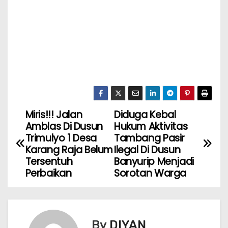
Miris!!! Jalan
Diduga Kebal
Amblas Di Dusun
Hukum Aktivitas
Trimulyo 1 Desa
Tambang Pasir
Karang Raja Belum
Ilegal Di Dusun
Tersentuh
Banyurip Menjadi
Perbaikan
Sorotan Warga
By
DIYAN