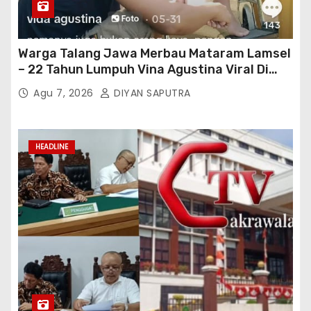
Warga Talang Jawa Merbau Mataram Lamsel
– 22 Tahun Lumpuh Vina Agustina Viral Di
Tiktok Inginkan Kursi Roda Listrik, Kepala
Agu 7, 2026
DIYAN SAPUTRA
Perwakilan Provinsi Lampung Media
Cakrawala Tv Meminta Pemda Lamsel
Bertindak
HEADLINE