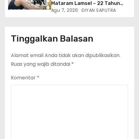
Mataram Lamsel – 22 Tahun
Lumpuh Vina Agustina Viral Di
Agu 7, 2026
DIYAN SAPUTRA
Tiktok Inginkan Kursi Roda
Listrik, Kepala Perwakilan
Provinsi Lampung Media
Cakrawala Tv Meminta Pemda
Tinggalkan Balasan
Lamsel Bertindak
Alamat email Anda tidak akan dipublikasikan.
Ruas yang wajib ditandai
*
Komentar
*