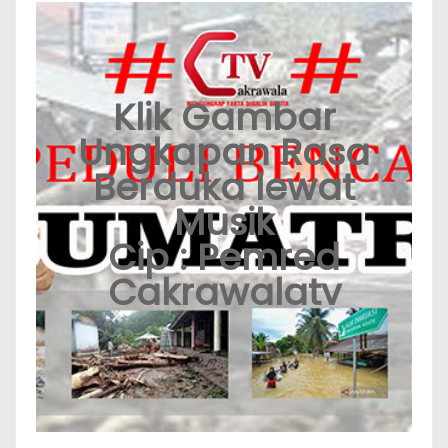
Klik Gambar
Ungkapan Rasa
Berduka lewat
Musik
Cip : Pemred
Cakrawalatv