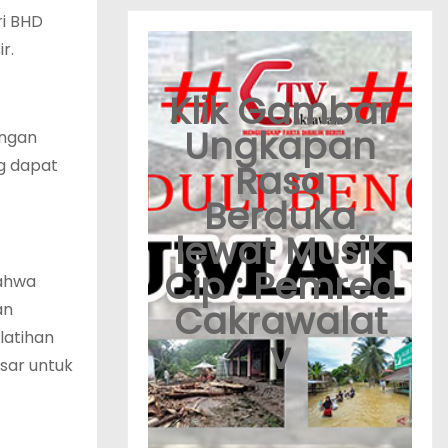
ri BHD
r.
Klik Gambar
Ungkapan
ongan
g dapat
Rasa
Berduka
lewat Musik
Cip : Pemred
bahwa
Cakrawalat
an
latihan
v
sar untuk