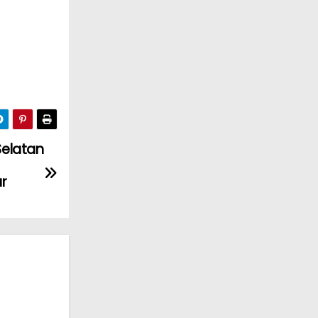
Selatan
r