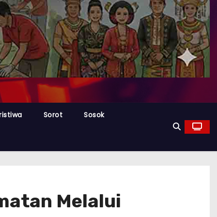
ristiwa
Sorot
Sosok
matan Melalui