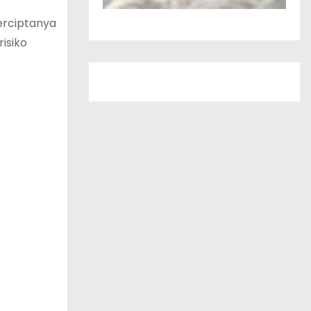
erciptanya
isiko