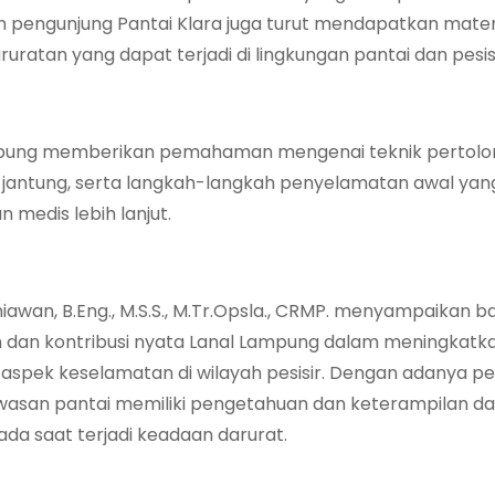
dan pengunjung Pantai Klara juga turut mendapatkan mate
atan yang dapat terjadi di lingkungan pantai dan pesisi
ampung memberikan pemahaman mengenai teknik pertol
 jantung, serta langkah-langkah penyelamatan awal yan
medis lebih lanjut.
iawan, B.Eng., M.S.S., M.Tr.Opsla., CRMP. menyampaikan 
an dan kontribusi nyata Lanal Lampung dalam meningkatk
pek keselamatan di wilayah pesisir. Dengan adanya pe
awasan pantai memiliki pengetahuan dan keterampilan da
a saat terjadi keadaan darurat.