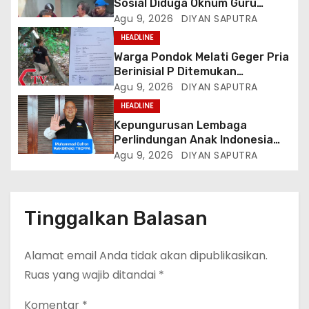
Sosial Diduga Oknum Guru
Menampar Murid Di Halaman
Agu 9, 2026
DIYAN SAPUTRA
Parkir Sekolah
HEADLINE
Warga Pondok Melati Geger Pria
Berinisial P Ditemukan
Meninggal Diduga Akibat
Agu 9, 2026
DIYAN SAPUTRA
Tekanan Hutang
HEADLINE
Kepungurusan Lembaga
Perlindungan Anak Indonesia
(LPAI) Periode 2026-2031
Agu 9, 2026
DIYAN SAPUTRA
Terbentuk, Wakil Kordinator
Nasional Tim Reaksi Cepat
Perlindungan Perempuan Anak
(Wakornas TRCPPA) Muhammad
Tinggalkan Balasan
Gufron Mengapresiasi Dan Beri
Selamat
Alamat email Anda tidak akan dipublikasikan.
Ruas yang wajib ditandai
*
Komentar
*