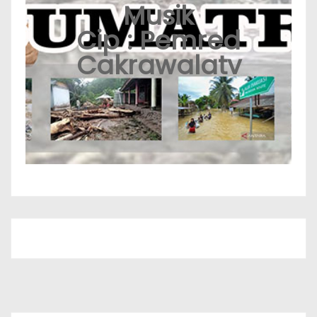
Musik
Cip : Pemred
Cakrawalatv