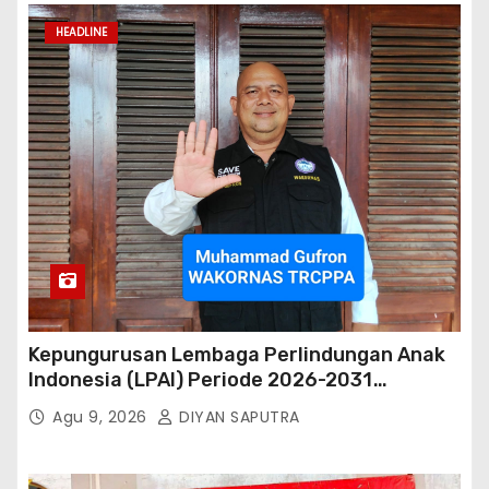
HEADLINE
Kepungurusan Lembaga Perlindungan Anak
Indonesia (LPAI) Periode 2026-2031
Terbentuk, Wakil Kordinator Nasional Tim
Agu 9, 2026
DIYAN SAPUTRA
Reaksi Cepat Perlindungan Perempuan Anak
(Wakornas TRCPPA) Muhammad Gufron
Mengapresiasi Dan Beri Selamat