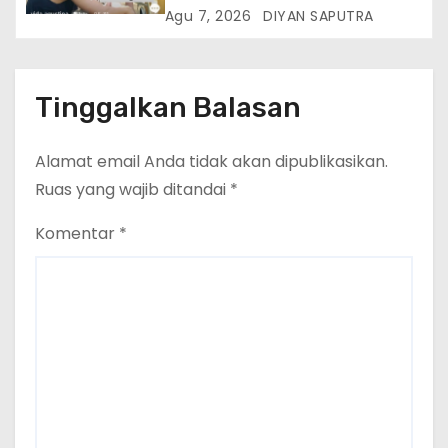
Lumpuh Vina Agustina Viral Di
Agu 7, 2026
DIYAN SAPUTRA
Tiktok Inginkan Kursi Roda
Listrik, Kepala Perwakilan
Provinsi Lampung Media
Cakrawala Tv Meminta Pemda
Tinggalkan Balasan
Lamsel Bertindak
Alamat email Anda tidak akan dipublikasikan.
Ruas yang wajib ditandai
*
Komentar
*