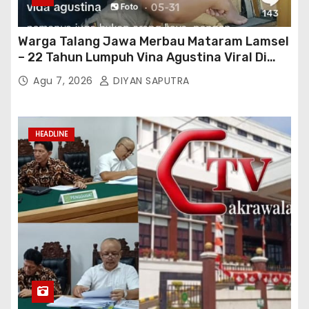
Warga Talang Jawa Merbau Mataram Lamsel
– 22 Tahun Lumpuh Vina Agustina Viral Di
Tiktok Inginkan Kursi Roda Listrik, Kepala
Agu 7, 2026
DIYAN SAPUTRA
Perwakilan Provinsi Lampung Media
Cakrawala Tv Meminta Pemda Lamsel
Bertindak
HEADLINE