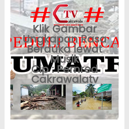
Klik Gambar
Ungkapan Rasa
Berduka lewat
Musik
Cip : Pemred
Cakrawalatv