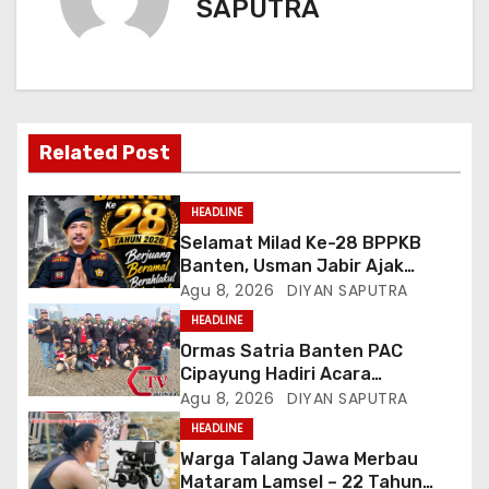
SAPUTRA
Related Post
HEADLINE
Selamat Milad Ke-28 BPPKB
Banten, Usman Jabir Ajak
Perkuat Solidaritas Dan
Agu 8, 2026
DIYAN SAPUTRA
Kebersamaan
HEADLINE
Ormas Satria Banten PAC
Cipayung Hadiri Acara
Menjelang HUT Ke-81
Agu 8, 2026
DIYAN SAPUTRA
Kemerdekaan RI Di Silang Monas
HEADLINE
Warga Talang Jawa Merbau
Mataram Lamsel – 22 Tahun