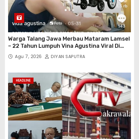
Warga Talang Jawa Merbau Mataram Lamsel
– 22 Tahun Lumpuh Vina Agustina Viral Di
Tiktok Inginkan Kursi Roda Listrik, Kepala
Agu 7, 2026
DIYAN SAPUTRA
Perwakilan Provinsi Lampung Media
Cakrawala Tv Meminta Pemda Lamsel
Bertindak
HEADLINE