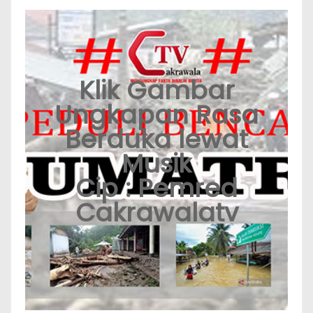
Klik Gambar
Ungkapan Rasa
Berduka lewat
Musik
Cip : Pemred
Cakrawalatv