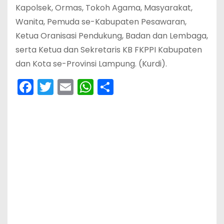
Kapolsek, Ormas, Tokoh Agama, Masyarakat,
Wanita, Pemuda se-Kabupaten Pesawaran,
Ketua Oranisasi Pendukung, Badan dan Lembaga,
serta Ketua dan Sekretaris KB FKPPI Kabupaten
dan Kota se-Provinsi Lampung. (Kurdi).
F
T
E
W
S
a
w
m
h
h
c
itt
ai
a
ar
e
er
l
ts
e
b
A
o
p
o
p
k