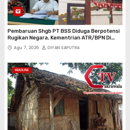
Pembaruan Shgb PT BSS Diduga Berpotensi
Rugikan Negara, Kementrian ATR/BPN Di
Gugat Di PTUN Jakarta
Agu 7, 2026
DIYAN SAPUTRA
HEADLINE