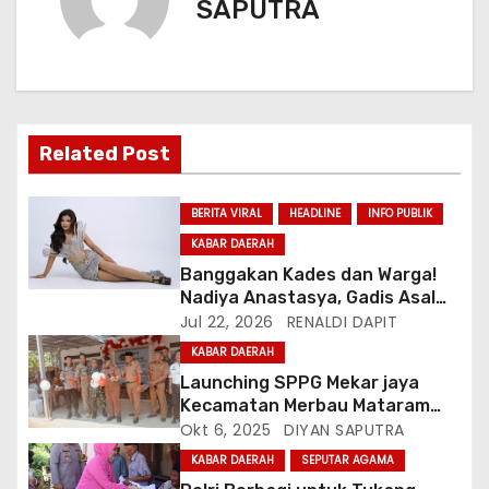
SAPUTRA
Related Post
BERITA VIRAL
HEADLINE
INFO PUBLIK
KABAR DAERAH
Banggakan Kades dan Warga!
Nadiya Anastasya, Gadis Asal
Gunungsari Citeureup Bawa
Jul 22, 2026
RENALDI DAPIT
Nama Jawa Barat ke Miss
KABAR DAERAH
Bintang Remaja Indonesia 2026
Launching SPPG Mekar jaya
Kecamatan Merbau Mataram
Lampung Selatan
Okt 6, 2025
DIYAN SAPUTRA
KABAR DAERAH
SEPUTAR AGAMA