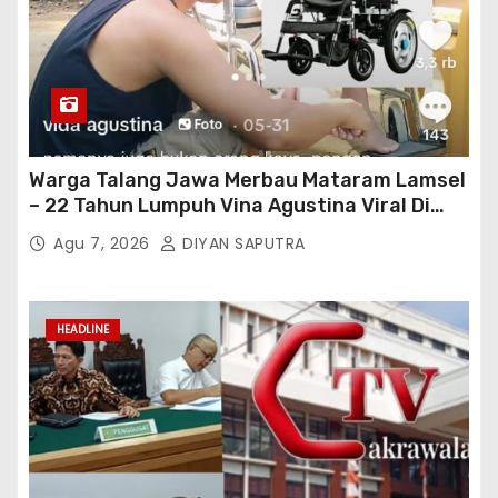
Warga Talang Jawa Merbau Mataram Lamsel
– 22 Tahun Lumpuh Vina Agustina Viral Di
Tiktok Inginkan Kursi Roda Listrik, Kepala
Agu 7, 2026
DIYAN SAPUTRA
Perwakilan Provinsi Lampung Media
Cakrawala Tv Meminta Pemda Lamsel
Bertindak
HEADLINE