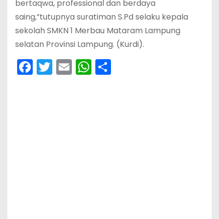
bertaqwa, professional dan berdaya
saing,”tutupnya suratiman S.Pd selaku kepala
sekolah SMKN 1 Merbau Mataram Lampung
selatan Provinsi Lampung. (Kurdi).
F
T
E
W
S
a
w
m
h
h
c
itt
ai
a
ar
e
er
l
ts
e
b
A
o
p
o
p
k