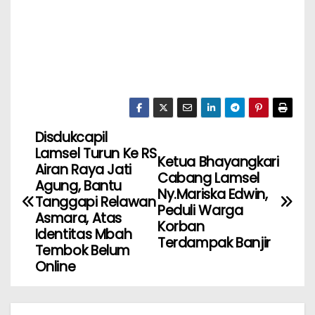
Disdukcapil
Lamsel Turun Ke RS
Ketua Bhayangkari
Airan Raya Jati
Cabang Lamsel
Agung, Bantu
Ny.Mariska Edwin,
Tanggapi Relawan
Peduli Warga
Asmara, Atas
Korban
Identitas Mbah
Terdampak Banjir
Tembok Belum
Online