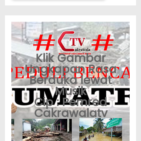
Klik Gambar
Ungkapan Rasa
Berduka lewat
Musik
Cip : Pemred
Cakrawalatv