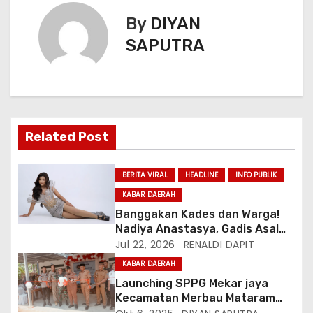
By
DIYAN
SAPUTRA
Related Post
BERITA VIRAL
HEADLINE
INFO PUBLIK
KABAR DAERAH
Banggakan Kades dan Warga!
Nadiya Anastasya, Gadis Asal
Gunungsari Citeureup Bawa
Jul 22, 2026
RENALDI DAPIT
Nama Jawa Barat ke Miss
KABAR DAERAH
Bintang Remaja Indonesia 2026
Launching SPPG Mekar jaya
Kecamatan Merbau Mataram
Lampung Selatan