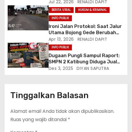
Gunungsari Citeureup Bawa
Jul 22, 2026
RENALDI DAPIT
Nama Jawa Barat ke Miss
BERITA VIRAL
HUKUM & KRIMINAL
Bintang Remaja Indonesia 2026
INFO PUBLIK
Ironi Jalan Protokol: Saat Jalur
Utama Bojong Gede Berubah
Jadi Garasi Bus AKAP
Apr 13, 2026
RENALDI DAPIT
INFO PUBLIK
Dugaan Pungli Sampul Raport:
SMPN 2 Katibung Diduga Jual
Sampul Raport Rp60 Ribu,
Des 3, 2025
DIYAN SAPUTRA
Publik Desak Pengusutan
Tuntas
Tinggalkan Balasan
Alamat email Anda tidak akan dipublikasikan.
Ruas yang wajib ditandai
*