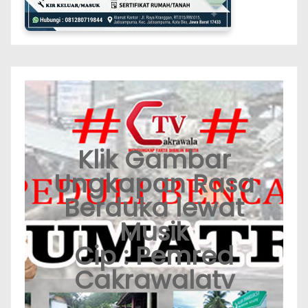
Klik Gambar
Ungkapan Rasa
Berduka lewat
Musik
Cip : Pemred
Cakrawalatv