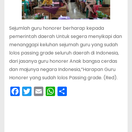
Sejumlah guru honorer berharap kepada
pemerintah daerah Untuk segera menyikapi dan
menanggapi keluhan sejumah guru yang sudah
lolos passing grade seluruh daerah di Indonesia,
dari jasanya guru honorer Anak bangsa cerdas
dan majunya negara Indonesia,”Harapan Guru
Honorer yang sudah lolos Passing grade. (Red).
F
T
E
W
S
a
w
m
h
h
c
itt
ai
a
ar
e
er
l
ts
e
b
A