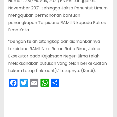
Nomor : 281/Pid.Sus/2021/PN.RBI tanggal 04
November 2021, sehingga Jaksa Penuntut Umum
mengajukan permohonan bantuan
penangkapan Terpidana RAMLIN kepada Polres
Bima Kota.
“Dengan telah ditangkap dan diamankannya
terpidana RAMLIN ke Rutan Raba Bima, Jaksa
Eksekutor pada Kejaksaan Negeri Bima telah
melaksanakan putusan yang telah berkekuatan
hukum tetap (inkracht),” tutupnya. (Kurdi).
F
T
E
W
S
a
w
m
h
h
c
itt
ai
a
ar
e
er
l
ts
e
b
A