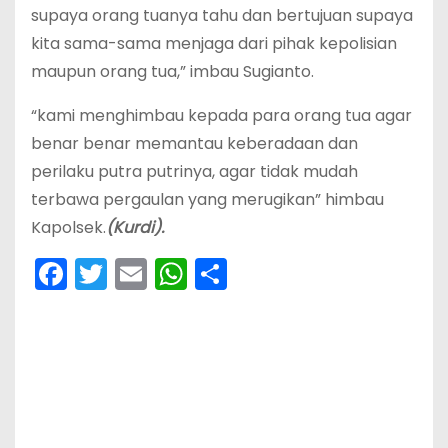
supaya orang tuanya tahu dan bertujuan supaya
kita sama-sama menjaga dari pihak kepolisian
maupun orang tua,” imbau Sugianto.
“kami menghimbau kepada para orang tua agar
benar benar memantau keberadaan dan
perilaku putra putrinya, agar tidak mudah
terbawa pergaulan yang merugikan” himbau
Kapolsek.
(Kurdi).
F
T
E
W
S
a
w
m
h
h
c
itt
ai
a
ar
e
er
l
ts
e
b
A
o
p