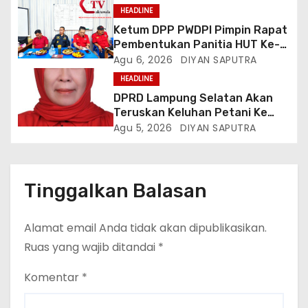
HEADLINE
Ketum DPP PWDPI Pimpin Rapat
Pembentukan Panitia HUT Ke-4,
Berikut Susunan Dan Rangkaian
Agu 6, 2026
DIYAN SAPUTRA
Kegiatannya
HEADLINE
DPRD Lampung Selatan Akan
Teruskan Keluhan Petani Ke
Dinas Terkait, Minta Audit
Agu 5, 2026
DIYAN SAPUTRA
Penyaluran Pupuk Bersubsidi Di
Desa Budi Lestari
Tinggalkan Balasan
Alamat email Anda tidak akan dipublikasikan.
Ruas yang wajib ditandai
*
Komentar
*