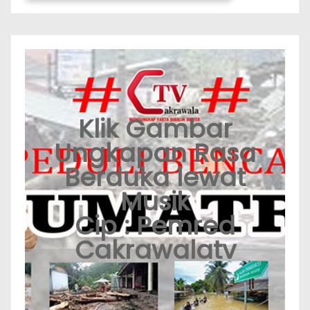
Klik Gambar
Ungkapan Rasa
Berduka lewat
Musik
Cip : Pemred
Cakrawalatv