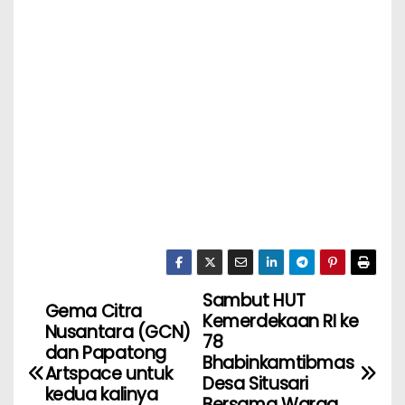
Sambut HUT
Gema Citra
Kemerdekaan RI ke
Nusantara (GCN)
78
dan Papatong
Bhabinkamtibmas
Artspace untuk
Desa Situsari
kedua kalinya
Bersama Warga