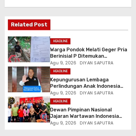
Related Post
HEADLINE
Warga Pondok Melati Geger Pria
Berinisial P Ditemukan
Meninggal Diduga Akibat
Agu 9, 2026
DIYAN SAPUTRA
Tekanan Hutang
HEADLINE
Kepungurusan Lembaga
Perlindungan Anak Indonesia
(LPAI) Periode 2026-2031
Agu 9, 2026
DIYAN SAPUTRA
Terbentuk, Wakil Kordinator
HEADLINE
Nasional Tim Reaksi Cepat
Dewan Pimpinan Nasional
Perlindungan Perempuan Anak
Jajaran Wartawan Indonesia
(Wakornas TRCPPA) Muhammad
(DPN-JWI) Menggelar Rapat
Agu 9, 2026
DIYAN SAPUTRA
Gufron Mengapresiasi Dan Beri
Konsolidasi Dan Restrukturisasi
Selamat
Di Jakarta