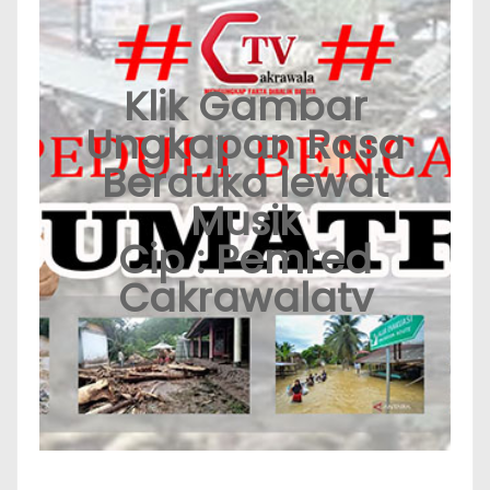
Klik Gambar
Ungkapan Rasa
Berduka lewat
Musik
Cip : Pemred
Cakrawalatv