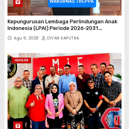
Kepungurusan Lembaga Perlindungan Anak
Indonesia (LPAI) Periode 2026-2031
Terbentuk, Wakil Kordinator Nasional Tim
Agu 9, 2026
DIYAN SAPUTRA
Reaksi Cepat Perlindungan Perempuan Anak
(Wakornas TRCPPA) Muhammad Gufron
Mengapresiasi Dan Beri Selamat
HEADLINE