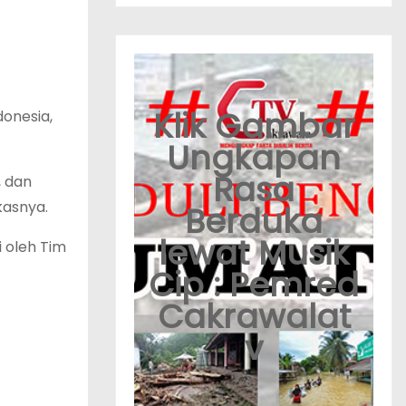
Klik Gambar
onesia,
Ungkapan
Rasa
, dan
kasnya.
Berduka
lewat Musik
 oleh Tim
Cip : Pemred
Cakrawalat
v