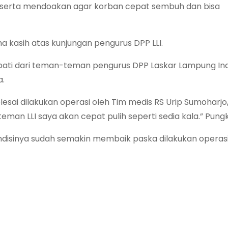
 serta mendoakan agar korban cepat sembuh dan bisa
a kasih atas kunjungan pengurus DPP LLI.
pati dari teman-teman pengurus DPP Laskar Lampung Ind
a.
elesai dilakukan operasi oleh Tim medis RS Urip Sumoharjo
an LLI saya akan cepat pulih seperti sedia kala.” Pung
ondisinya sudah semakin membaik paska dilakukan operasi