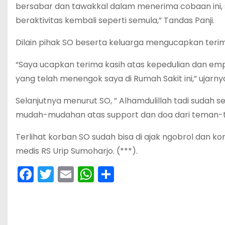
bersabar dan tawakkal dalam menerima cobaan ini,
beraktivitas kembali seperti semula,” Tandas Panji.
Dilain pihak SO beserta keluarga mengucapkan terim
“Saya ucapkan terima kasih atas kepedulian dan em
yang telah menengok saya di Rumah Sakit ini,” ujarny
Selanjutnya menurut SO, ” Alhamdulillah tadi sudah s
mudah-mudahan atas support dan doa dari teman-tem
Terlihat korban SO sudah bisa di ajak ngobrol dan k
medis RS Urip Sumoharjo. (***).
F
T
E
W
S
a
w
m
h
h
c
itt
ai
a
ar
e
er
l
ts
e