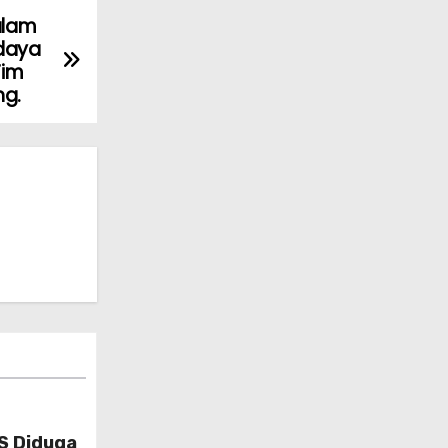
alam
idaya
Tim
ng.
S Diduga