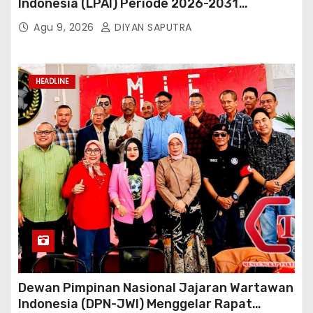
Indonesia (LPAI) Periode 2026-2031
Terbentuk, Wakil Kordinator Nasional Tim
Agu 9, 2026
DIYAN SAPUTRA
Reaksi Cepat Perlindungan Perempuan Anak
(Wakornas TRCPPA) Muhammad Gufron
Mengapresiasi Dan Beri Selamat
HEADLINE
Dewan Pimpinan Nasional Jajaran Wartawan
Indonesia (DPN-JWI) Menggelar Rapat