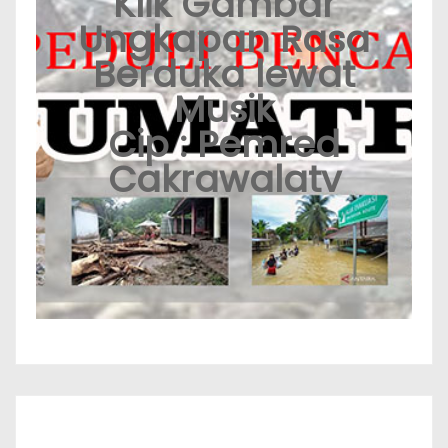
Klik Gambar
Ungkapan Rasa
Berduka lewat
Musik
Cip : Pemred
Cakrawalatv