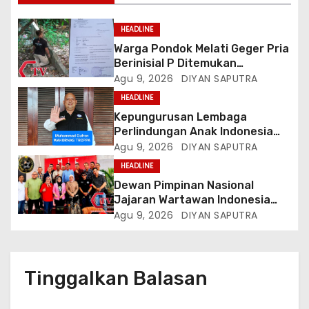
HEADLINE
Warga Pondok Melati Geger Pria
Berinisial P Ditemukan
Meninggal Diduga Akibat
Agu 9, 2026
DIYAN SAPUTRA
Tekanan Hutang
HEADLINE
Kepungurusan Lembaga
Perlindungan Anak Indonesia
(LPAI) Periode 2026-2031
Agu 9, 2026
DIYAN SAPUTRA
Terbentuk, Wakil Kordinator
HEADLINE
Nasional Tim Reaksi Cepat
Dewan Pimpinan Nasional
Perlindungan Perempuan Anak
Jajaran Wartawan Indonesia
(Wakornas TRCPPA) Muhammad
(DPN-JWI) Menggelar Rapat
Agu 9, 2026
DIYAN SAPUTRA
Gufron Mengapresiasi Dan Beri
Konsolidasi Dan Restrukturisasi
Selamat
Di Jakarta
Tinggalkan Balasan