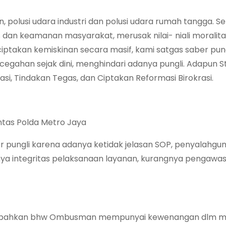
, polusi udara industri dan polusi udara rumah tangga. Se
dan keamanan masyarakat, merusak nilai- niali moralita
kan kemiskinan secara masif, kami satgas saber pungl
gahan sejak dini, menghindari adanya pungli. Adapun S
i, Tindakan Tegas, dan Ciptakan Reformasi Birokrasi.
ntas Polda Metro Jaya
 pungli karena adanya ketidak jelasan SOP, penyalahgu
ya integritas pelaksanaan layanan, kurangnya pengawas
ambahkan bhw Ombusman mempunyai kewenangan dlm m