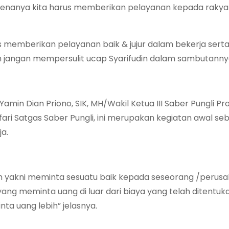
 karenanya kita harus memberikan pelayanan kepada rakya
s memberikan pelayanan baik & jujur dalam bekerja sert
 jangan mempersulit ucap Syarifudin dalam sambutanny
amin Dian Priono, SIK, MH/Wakil Ketua III Saber Pungli Pro
ri Satgas Saber Pungli, ini merupakan kegiatan awal se
ja.
m yakni meminta sesuatu baik kepada seseorang /perus
ang meminta uang di luar dari biaya yang telah ditentuk
a uang lebih” jelasnya.