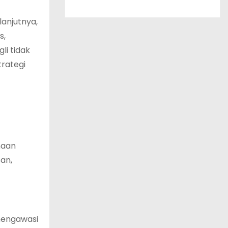
lanjutnya,
s,
i tidak
trategi
naan
an,
engawasi