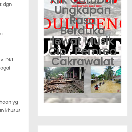
t dgn
Ungkapan
Rasa
a
Berduka
a.
lewat Musik
Cip : Pemred
Cakrawalat
v. DKI
bagai
v
ahaan yg
an khusus