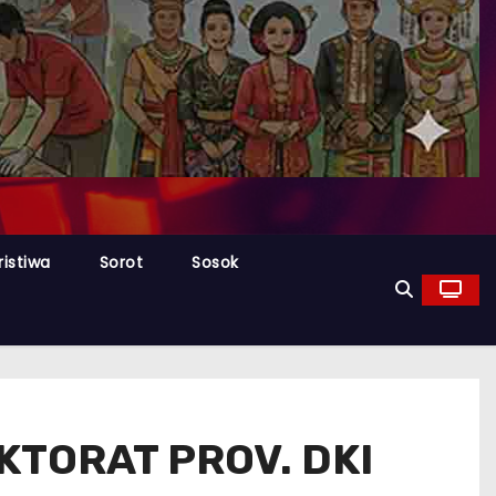
ristiwa
Sorot
Sosok
KTORAT PROV. DKI