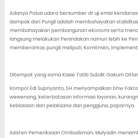
Adanya Polusi udara bersumber dr uji emisi kendaraan
dampak dari Pungli adalah membahayakan stabilitas 
membahayakan pembangunan ekonomi serta mencipta
langsung melakukan Penindakan namun lebih ke Pence
memberantas pungli meliputi; Komitmen, Implementas
Ditempat yang sama Kasie Tatib Subdit Gakum Ditla
Kompol Edi Supriyanto, SH menyampaikan bhw Faktor
wewenang, keterbatasan informasi layanan, kurangn
kebiasaan dari pelaksana dan pengguna, paparnya.
Asisten Pemeriksaan Ombudsman, Mulyadin men