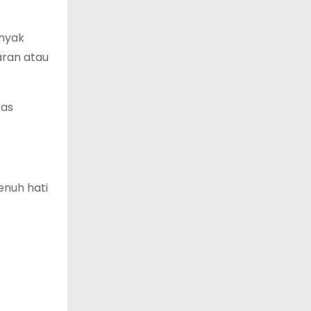
anyak
aran atau
tas
enuh hati