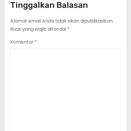
Cakrawala Tv Meminta Pemda
Tinggalkan Balasan
Lamsel Bertindak
Alamat email Anda tidak akan dipublikasikan.
Ruas yang wajib ditandai
*
Komentar
*