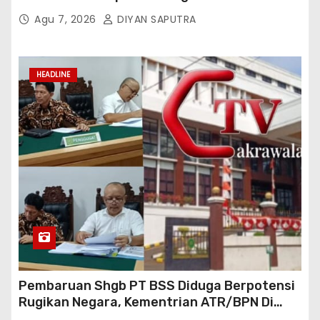
Tiktok Inginkan Kursi Roda Listrik, Kepala
Agu 7, 2026
DIYAN SAPUTRA
Perwakilan Provinsi Lampung Media
Cakrawala Tv Meminta Pemda Lamsel
Bertindak
HEADLINE
Pembaruan Shgb PT BSS Diduga Berpotensi
Rugikan Negara, Kementrian ATR/BPN Di
Gugat Di PTUN Jakarta