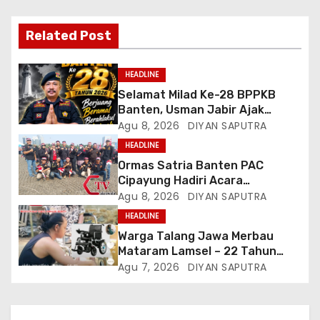
Related Post
HEADLINE
Selamat Milad Ke-28 BPPKB
Banten, Usman Jabir Ajak
Perkuat Solidaritas Dan
Agu 8, 2026
DIYAN SAPUTRA
Kebersamaan
HEADLINE
Ormas Satria Banten PAC
Cipayung Hadiri Acara
Menjelang HUT Ke-81
Agu 8, 2026
DIYAN SAPUTRA
Kemerdekaan RI Di Silang Monas
HEADLINE
Warga Talang Jawa Merbau
Mataram Lamsel – 22 Tahun
Lumpuh Vina Agustina Viral Di
Agu 7, 2026
DIYAN SAPUTRA
Tiktok Inginkan Kursi Roda
Listrik, Kepala Perwakilan
Provinsi Lampung Media