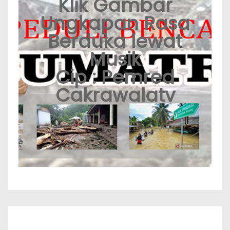
Klik Gambar
Ungkapan Rasa
Berduka lewat
Musik
Cip : Pemred
Cakrawalatv