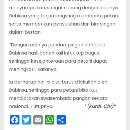
menyampaikan, sangat senang dengan adanya
Babinsa yang terjun langsung membantu petani
serta memberikan penyuluhan dan bimbingan
dalam bertani.
“Dengan adanya pendampingan dari para
Babinsa hasil panen kali ini cukup bagus,
sehingga kesejahteraan para petani dapat
meningkat”, katanya.
Ia berharap hal ini bisa terus dilakukan oleh
Babinsa, sehingga para petani bisa ikut
menciptakan swasembada pangan secara
nasional,”Tutupnya. *
(Kurdi-Ctv)*
F
T
E
W
S
a
w
m
h
h