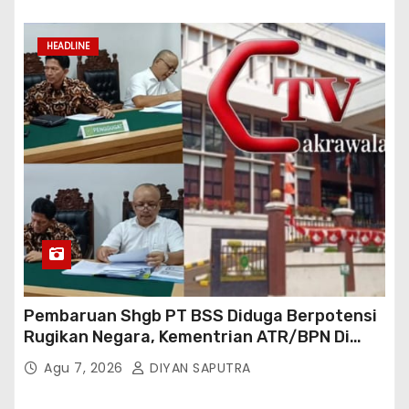
Cakrawala Tv Meminta Pemda Lamsel
Bertindak
HEADLINE
Pembaruan Shgb PT BSS Diduga Berpotensi
Rugikan Negara, Kementrian ATR/BPN Di
Gugat Di PTUN Jakarta
Agu 7, 2026
DIYAN SAPUTRA