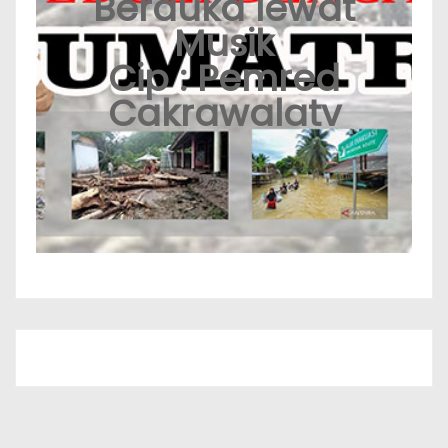
Berduka lewat
Musik
Cip : Pemred
Cakrawalatv