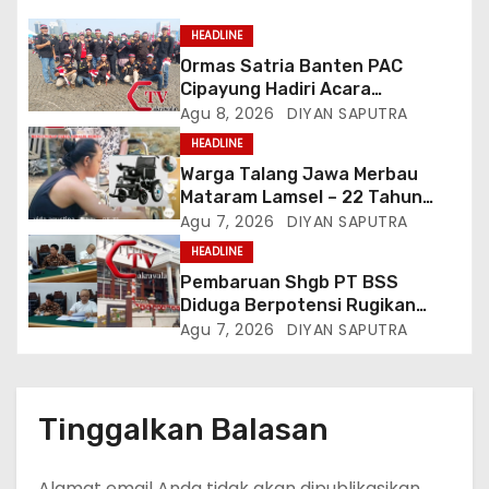
HEADLINE
Ormas Satria Banten PAC
Cipayung Hadiri Acara
Menjelang HUT Ke-81
Agu 8, 2026
DIYAN SAPUTRA
Kemerdekaan RI Di Silang Monas
HEADLINE
Warga Talang Jawa Merbau
Mataram Lamsel – 22 Tahun
Lumpuh Vina Agustina Viral Di
Agu 7, 2026
DIYAN SAPUTRA
Tiktok Inginkan Kursi Roda
HEADLINE
Listrik, Kepala Perwakilan
Pembaruan Shgb PT BSS
Provinsi Lampung Media
Diduga Berpotensi Rugikan
Cakrawala Tv Meminta Pemda
Negara, Kementrian ATR/BPN Di
Agu 7, 2026
DIYAN SAPUTRA
Lamsel Bertindak
Gugat Di PTUN Jakarta
Tinggalkan Balasan
Alamat email Anda tidak akan dipublikasikan.