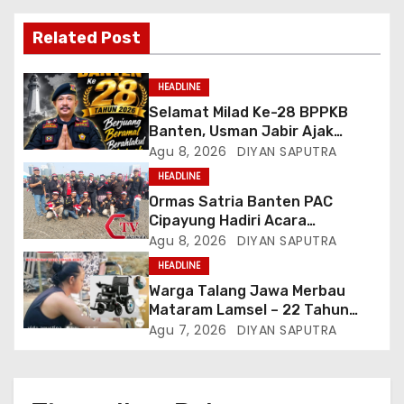
Related Post
HEADLINE
Selamat Milad Ke-28 BPPKB
Banten, Usman Jabir Ajak
Perkuat Solidaritas Dan
Agu 8, 2026
DIYAN SAPUTRA
Kebersamaan
HEADLINE
Ormas Satria Banten PAC
Cipayung Hadiri Acara
Menjelang HUT Ke-81
Agu 8, 2026
DIYAN SAPUTRA
Kemerdekaan RI Di Silang Monas
HEADLINE
Warga Talang Jawa Merbau
Mataram Lamsel – 22 Tahun
Lumpuh Vina Agustina Viral Di
Agu 7, 2026
DIYAN SAPUTRA
Tiktok Inginkan Kursi Roda
Listrik, Kepala Perwakilan
Provinsi Lampung Media