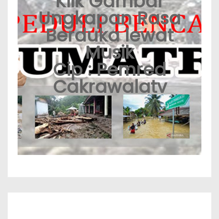
Klik Gambar
Ungkapan Rasa
Berduka lewat
Musik
Cip : Pemred
Cakrawalatv