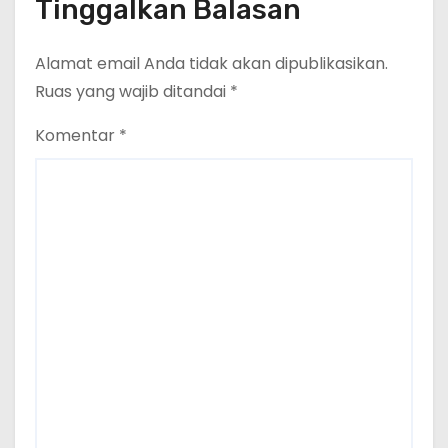
Cakrawala Tv Meminta Pemda
Tinggalkan Balasan
Lamsel Bertindak
Alamat email Anda tidak akan dipublikasikan.
Ruas yang wajib ditandai
*
Komentar
*