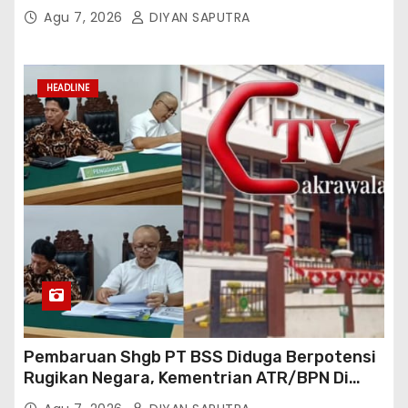
Tiktok Inginkan Kursi Roda Listrik, Kepala
Agu 7, 2026
DIYAN SAPUTRA
Perwakilan Provinsi Lampung Media
Cakrawala Tv Meminta Pemda Lamsel
Bertindak
HEADLINE
Pembaruan Shgb PT BSS Diduga Berpotensi
Rugikan Negara, Kementrian ATR/BPN Di
Gugat Di PTUN Jakarta