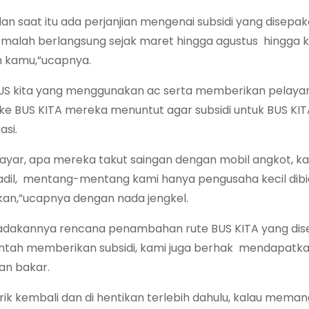
an saat itu ada perjanjian mengenai subsidi yang disepaka
ta malah berlangsung sejak maret hingga agustus hingga ki
an kamu,”ucapnya.
a BUS kita yang menggunakan ac serta memberikan pelayan
ke BUS KITA mereka menuntut agar subsidi untuk BUS KIT
si.
yar, apa mereka takut saingan dengan mobil angkot, k
 adil, mentang-mentang kami hanya pengusaha kecil dib
akan,”ucapnya dengan nada jengkel.
di adakannya rencana penambahan rute BUS KITA yang dis
ntah memberikan subsidi, kami juga berhak mendapatk
an bakar.
rik kembali dan di hentikan terlebih dahulu, kalau mema