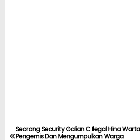
o
p
k
Seorang Security Galian C Ilegal Hina War
Pengemis Dan Mengumpulkan Warga