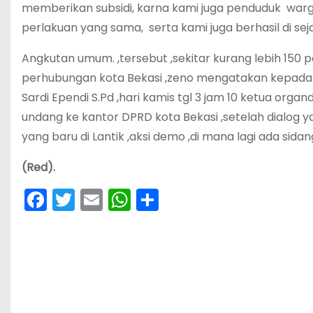
memberikan subsidi, karna kami juga penduduk warg
perlakuan yang sama, serta kami juga berhasil di s
Angkutan umum. ,tersebut ,sekitar kurang lebih 150 pe
perhubungan kota Bekasi ,zeno mengatakan kepada aw
Sardi Ependi S.Pd ,hari kamis tgl 3 jam 10 ketua or
undang ke kantor DPRD kota Bekasi ,setelah dialog y
yang baru di Lantik ,aksi demo ,di mana lagi ada sida
(Red).
F
T
E
W
S
a
w
m
h
h
c
itt
ai
a
ar
e
er
l
ts
e
b
A
o
p