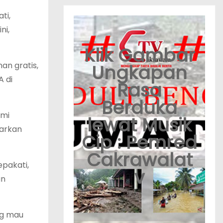
ti,
ni,
Klik Gambar
an gratis,
Ungkapan
A di
Rasa
Berduka
ami
lewat Musik
iarkan
Cip : Pemred
Cakrawalat
epakati,
v
an
ng mau