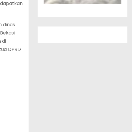
endapatkan
n dinas
 Bekasi
 di
etua DPRD