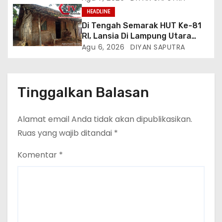
Lamsel Bertindak
Gugat Di PTUN Jakarta
HEADLINE
Di Tengah Semarak HUT Ke-81
RI, Lansia Di Lampung Utara
Hidup Memprihatinkan
Agu 6, 2026
DIYAN SAPUTRA
Tinggalkan Balasan
Alamat email Anda tidak akan dipublikasikan.
Ruas yang wajib ditandai
*
Komentar
*