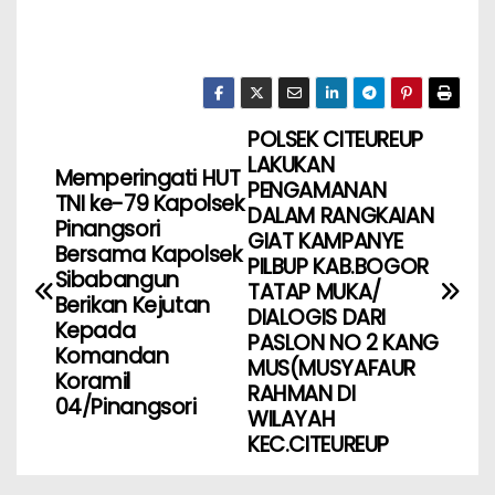
POLSEK CITEUREUP
LAKUKAN
Memperingati HUT
PENGAMANAN
TNI ke-79 Kapolsek
DALAM RANGKAIAN
Pinangsori
GIAT KAMPANYE
Bersama Kapolsek
PILBUP KAB.BOGOR
Sibabangun
TATAP MUKA/
Berikan Kejutan
DIALOGIS DARI
Kepada
PASLON NO 2 KANG
Komandan
MUS(MUSYAFAUR
Koramil
RAHMAN DI
04/Pinangsori
WILAYAH
KEC.CITEUREUP