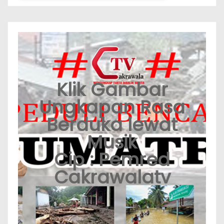
Klik Gambar
Ungkapan Rasa
Berduka lewat
Musik
Cip : Pemred
Cakrawalatv