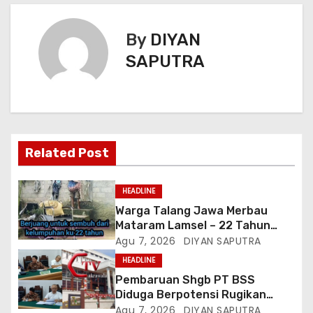
By
DIYAN
SAPUTRA
Related Post
HEADLINE
Warga Talang Jawa Merbau
Mataram Lamsel – 22 Tahun
Lumpuh Vina Agustina Viral Di
Agu 7, 2026
DIYAN SAPUTRA
Tiktok Inginkan Kursi Roda
HEADLINE
Listrik, Kepala Perwakilan
Pembaruan Shgb PT BSS
Provinsi Lampung Media
Diduga Berpotensi Rugikan
Cakrawala Tv Meminta Pemda
Negara, Kementrian ATR/BPN Di
Agu 7, 2026
DIYAN SAPUTRA