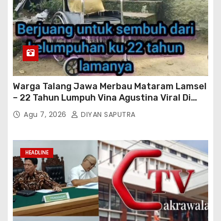
Warga Talang Jawa Merbau Mataram Lamsel
– 22 Tahun Lumpuh Vina Agustina Viral Di
Tiktok Inginkan Kursi Roda Listrik, Kepala
Agu 7, 2026
DIYAN SAPUTRA
Perwakilan Provinsi Lampung Media
Cakrawala Tv Meminta Pemda Lamsel
Bertindak
HEADLINE