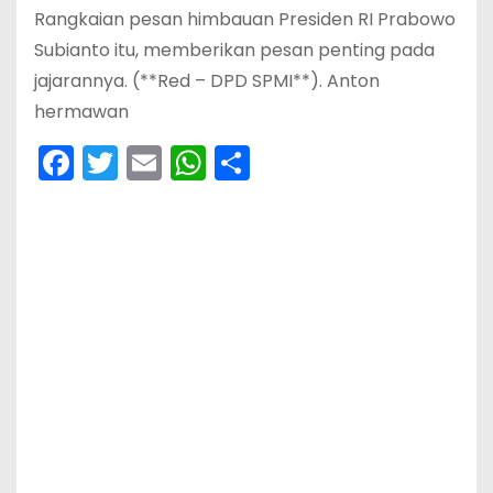
Rangkaian pesan himbauan Presiden RI Prabowo
Subianto itu, memberikan pesan penting pada
jajarannya. (**Red – DPD SPMI**). Anton
hermawan
F
T
E
W
S
a
w
m
h
h
c
itt
ai
a
ar
e
er
l
ts
e
b
A
o
p
o
p
k