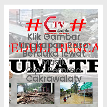
Klik Gambar
Ungkapan Rasa
Berduka lewat
Musik
Cip : Pemred
Cakrawalatv