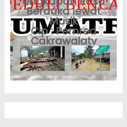
Ungkapan Rasa
Berduka lewat
Musik
Cip : Pemred
Cakrawalatv