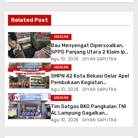
Related Post
HEADLINE
Bau Menyengat Dipersoalkan,
SPPG Panjang Utara 2 Klaim Ipal
Bagus, Warga: Jangan Buang
Agu 10, 2026
DIYAN SAPUTRA
Limbah Ke Drainase Kami
HEADLINE
SMPN 42 Kota Bekasi Gelar Apel
Pembukaan Kegiatan
Kokurikuler
Agu 10, 2026
DIYAN SAPUTRA
HEADLINE
Tim Satgas BKO Pangkalan TNI
AL Lampung Gagalkan
Peredaran Ribuan Liter
Agu 10, 2026
DIYAN SAPUTRA
Minuman Keras Ilegal Di
Pelabuhan Bakauheni