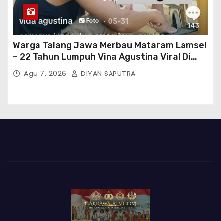
Warga Talang Jawa Merbau Mataram Lamsel
– 22 Tahun Lumpuh Vina Agustina Viral Di
Tiktok Inginkan Kursi Roda Listrik, Kepala
Agu 7, 2026
DIYAN SAPUTRA
Perwakilan Provinsi Lampung Media
Cakrawala Tv Meminta Pemda Lamsel
Bertindak