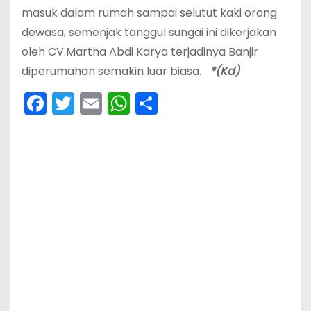
masuk dalam rumah sampai selutut kaki orang
dewasa, semenjak tanggul sungai ini dikerjakan
oleh CV.Martha Abdi Karya terjadinya Banjir
diperumahan semakin luar biasa.
*(Kd)
F
T
E
W
S
a
w
m
h
h
c
itt
ai
a
ar
e
er
l
ts
e
b
A
o
p
o
p
k