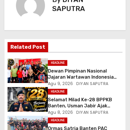
SAPUTRA
Related Post
HEADLINE
Dewan Pimpinan Nasional
Jajaran Wartawan Indonesia
(DPN-JWI) Menggelar Rapat
Agu 9, 2026
DIYAN SAPUTRA
Konsolidasi Dan Restrukturisasi
HEADLINE
Di Jakarta
Selamat Milad Ke-28 BPPKB
Banten, Usman Jabir Ajak
Perkuat Solidaritas Dan
Agu 8, 2026
DIYAN SAPUTRA
Kebersamaan
HEADLINE
Ormas Satria Banten PAC