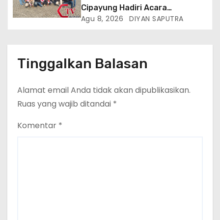
Cipayung Hadiri Acara
Menjelang HUT Ke-81
Agu 8, 2026
DIYAN SAPUTRA
Kemerdekaan RI Di Silang Monas
Tinggalkan Balasan
Alamat email Anda tidak akan dipublikasikan.
Ruas yang wajib ditandai
*
Komentar
*