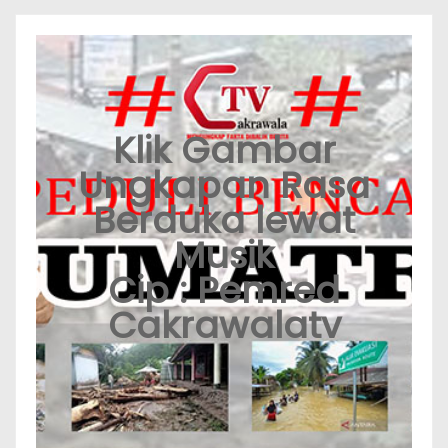
Klik Gambar
Ungkapan Rasa
Berduka lewat
Musik
Cip : Pemred
Cakrawalatv