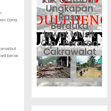
Ungkapan
n
Rasa
naan Dana
Berduka
lewat Musik
Cip : Pemred
Cakrawalat
tersebut
eli beras
v