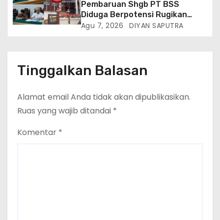
Pembaruan Shgb PT BSS
Provinsi Lampung Media
Diduga Berpotensi Rugikan
Cakrawala Tv Meminta Pemda
Negara, Kementrian ATR/BPN Di
Agu 7, 2026
DIYAN SAPUTRA
Lamsel Bertindak
Gugat Di PTUN Jakarta
Tinggalkan Balasan
Alamat email Anda tidak akan dipublikasikan.
Ruas yang wajib ditandai
*
Komentar
*