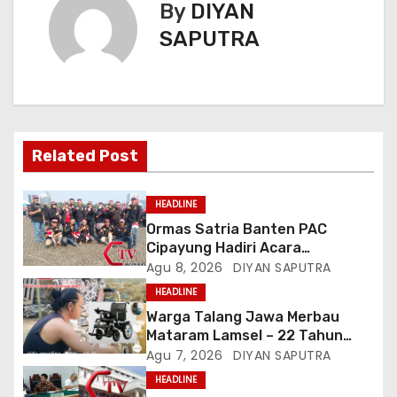
By
DIYAN
SAPUTRA
Related Post
HEADLINE
Ormas Satria Banten PAC
Cipayung Hadiri Acara
Menjelang HUT Ke-81
Agu 8, 2026
DIYAN SAPUTRA
Kemerdekaan RI Di Silang Monas
HEADLINE
Warga Talang Jawa Merbau
Mataram Lamsel – 22 Tahun
Lumpuh Vina Agustina Viral Di
Agu 7, 2026
DIYAN SAPUTRA
Tiktok Inginkan Kursi Roda
HEADLINE
Listrik, Kepala Perwakilan