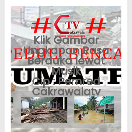
Klik Gambar
Ungkapan Rasa
Berduka lewat
Musik
Cip : Pemred
Cakrawalatv