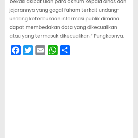
bekasi akibat ulah para oknum kepala dinas dan
jajarannya yang gagal faham terkait undang-
undang keterbukaan informasi publik dimana
dapat membedakan data yang dikecualikan
atau yang termasuk dikecualikan.” Pungkasnya.
F
T
E
W
S
a
w
m
h
h
c
itt
ai
a
ar
e
er
l
ts
e
b
A
o
p
o
p
k