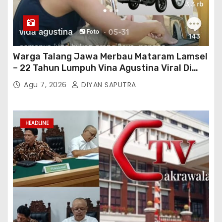
Warga Talang Jawa Merbau Mataram Lamsel
– 22 Tahun Lumpuh Vina Agustina Viral Di
Tiktok Inginkan Kursi Roda Listrik, Kepala
Agu 7, 2026
DIYAN SAPUTRA
Perwakilan Provinsi Lampung Media
Cakrawala Tv Meminta Pemda Lamsel
Bertindak
HEADLINE