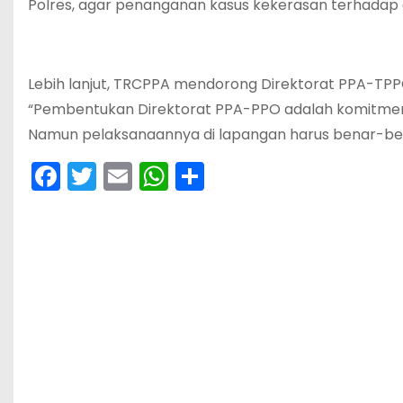
Polres, agar penanganan kasus kekerasan terhadap
Lebih lanjut, TRCPPA mendorong Direktorat PPA-TPP
“Pembentukan Direktorat PPA-PPO adalah komitmen 
Namun pelaksanaannya di lapangan harus benar-bena
F
T
E
W
S
a
w
m
h
h
c
itt
ai
a
ar
e
er
l
ts
e
b
A
o
p
o
p
k