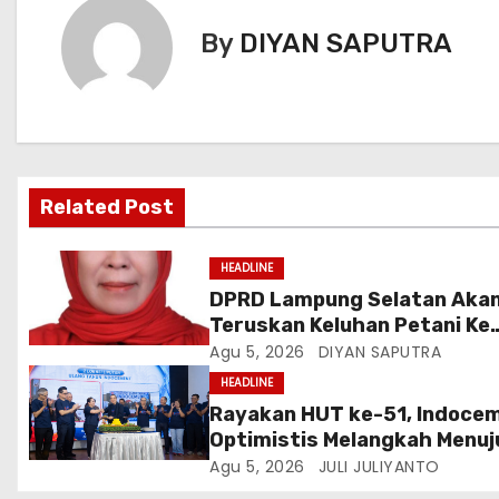
By
DIYAN SAPUTRA
Related Post
HEADLINE
DPRD Lampung Selatan Aka
Teruskan Keluhan Petani Ke
Dinas Terkait, Minta Audit
Agu 5, 2026
DIYAN SAPUTRA
Penyaluran Pupuk Bersubsidi
HEADLINE
Desa Budi Lestari
Rayakan HUT ke-51, Indoce
Optimistis Melangkah Menuj
Masa Depan Lebih Hijau
Agu 5, 2026
JULI JULIYANTO