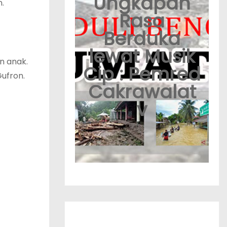
Ungkapan
.
Rasa
Berduka
lewat Musik
n anak.
Cip : Pemred
ufron.
Cakrawalat
v