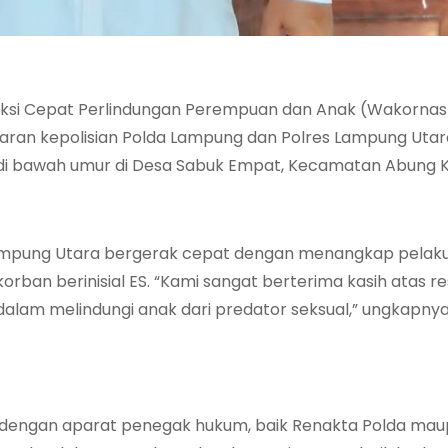
eaksi Cepat Perlindungan Perempuan dan Anak (Wakornas
aran kepolisian Polda Lampung dan Polres Lampung Uta
di bawah umur di Desa Sabuk Empat, Kecamatan Abung 
 Lampung Utara bergerak cepat dengan menangkap pelaku 
rban berinisial ES. “Kami sangat berterima kasih atas r
 dalam melindungi anak dari predator seksual,” ungkapny
si dengan aparat penegak hukum, baik Renakta Polda mau