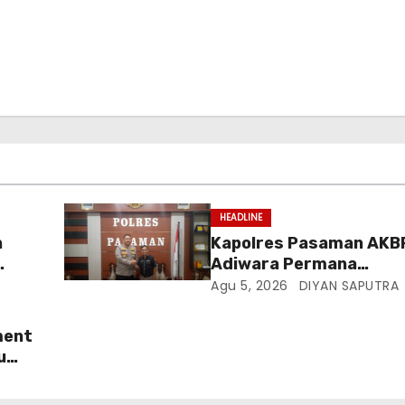
HEADLINE
n
Kapolres Pasaman AKB
Adiwara Permana
Anggawisastra S.I.K. 
Agu 5, 2026
DIYAN SAPUTRA
 Di
Kedatangan Kepala Cak
Tv Sumatera Barat
ment
u