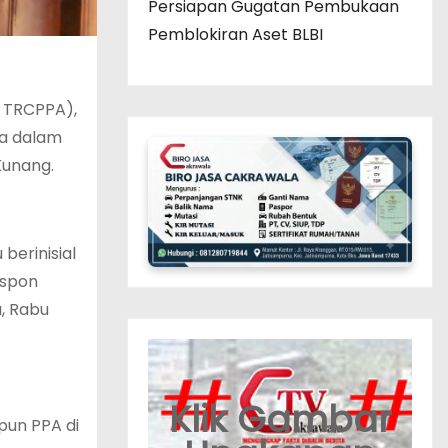
Persiapan Gugatan Pembukaan
Pemblokiran Aset BLBI
 TRCPPA),
ra dalam
Kunang.
berinisial
espon
a, Rabu
Klik Gambar
pun PPA di