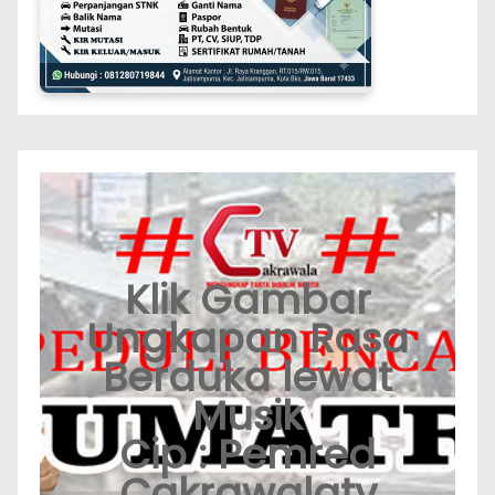
Klik Gambar
Ungkapan Rasa
Berduka lewat
Musik
Cip : Pemred
Cakrawalatv