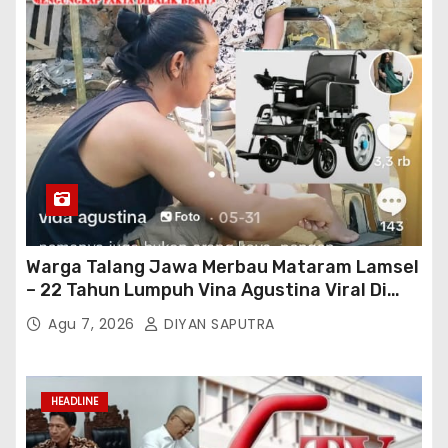
Warga Talang Jawa Merbau Mataram Lamsel
– 22 Tahun Lumpuh Vina Agustina Viral Di
Tiktok Inginkan Kursi Roda Listrik, Kepala
Agu 7, 2026
DIYAN SAPUTRA
Perwakilan Provinsi Lampung Media
Cakrawala Tv Meminta Pemda Lamsel
Bertindak
HEADLINE