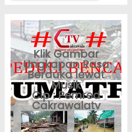
Klik Gambar
Ungkapan Rasa
Berduka lewat
Musik
Cip : Pemred
Cakrawalatv