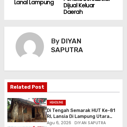
Lanal Lampung
Dijual Keluar
Daerah
By
DIYAN
SAPUTRA
Related Post
HEADLINE
Di Tengah Semarak HUT Ke-81
RI, Lansia Di Lampung Utara
Hidup Memprihatinkan
Agu 6, 2026
DIYAN SAPUTRA