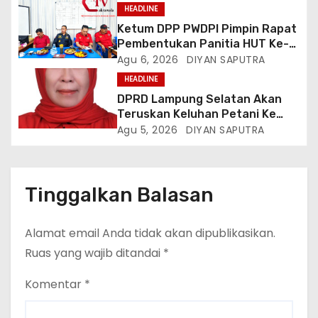
HEADLINE
Ketum DPP PWDPI Pimpin Rapat
Pembentukan Panitia HUT Ke-4,
Berikut Susunan Dan Rangkaian
Agu 6, 2026
DIYAN SAPUTRA
Kegiatannya
HEADLINE
DPRD Lampung Selatan Akan
Teruskan Keluhan Petani Ke
Dinas Terkait, Minta Audit
Agu 5, 2026
DIYAN SAPUTRA
Penyaluran Pupuk Bersubsidi Di
Desa Budi Lestari
Tinggalkan Balasan
Alamat email Anda tidak akan dipublikasikan.
Ruas yang wajib ditandai
*
Komentar
*