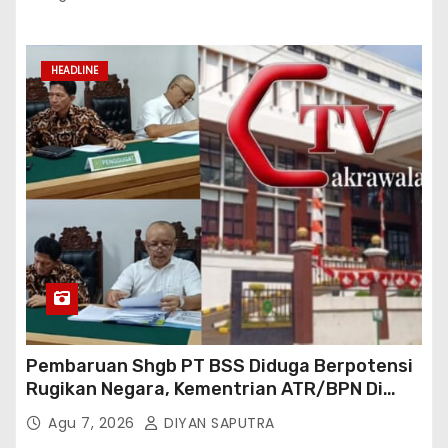
Perwakilan Provinsi Lampung Media
Cakrawala Tv Meminta Pemda Lamsel
Bertindak
HEADLINE
Pembaruan Shgb PT BSS Diduga Berpotensi
Rugikan Negara, Kementrian ATR/BPN Di
Gugat Di PTUN Jakarta
Agu 7, 2026
DIYAN SAPUTRA