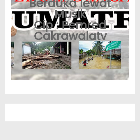
Berduka lewat
Musik
Cip : Pemred
Cakrawalatv