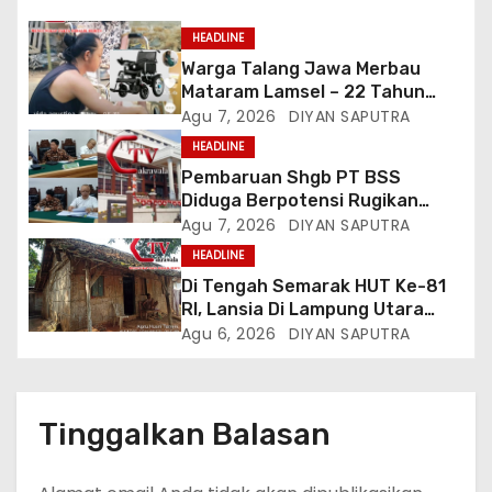
HEADLINE
Warga Talang Jawa Merbau
Mataram Lamsel – 22 Tahun
Lumpuh Vina Agustina Viral Di
Agu 7, 2026
DIYAN SAPUTRA
Tiktok Inginkan Kursi Roda
HEADLINE
Listrik, Kepala Perwakilan
Pembaruan Shgb PT BSS
Provinsi Lampung Media
Diduga Berpotensi Rugikan
Cakrawala Tv Meminta Pemda
Negara, Kementrian ATR/BPN Di
Agu 7, 2026
DIYAN SAPUTRA
Lamsel Bertindak
Gugat Di PTUN Jakarta
HEADLINE
Di Tengah Semarak HUT Ke-81
RI, Lansia Di Lampung Utara
Hidup Memprihatinkan
Agu 6, 2026
DIYAN SAPUTRA
Tinggalkan Balasan