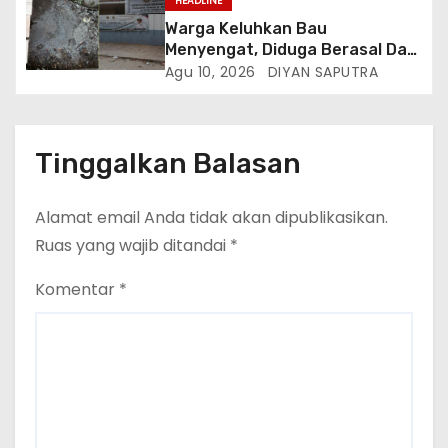
HEADLINE
Pelabuhan Bakauheni
Warga Keluhkan Bau
Menyengat, Diduga Berasal Dari
Limbah SPPG Panjang Utara 2
Agu 10, 2026
DIYAN SAPUTRA
Bandar Lampung
Tinggalkan Balasan
Alamat email Anda tidak akan dipublikasikan.
Ruas yang wajib ditandai
*
Komentar
*