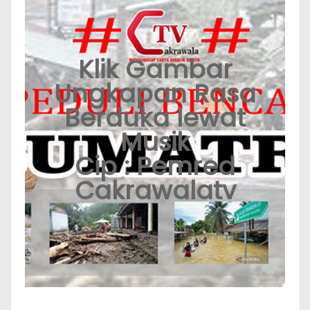
Klik Gambar
Ungkapan Rasa
Berduka lewat
Musik
Cip : Pemred
Cakrawalatv