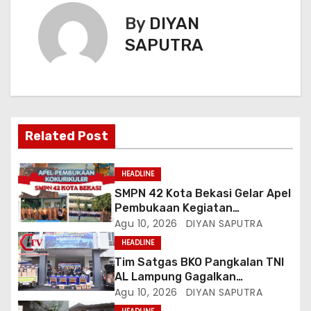
By
DIYAN
SAPUTRA
Related Post
HEADLINE
SMPN 42 Kota Bekasi Gelar Apel
Pembukaan Kegiatan
Kokurikuler
Agu 10, 2026
DIYAN SAPUTRA
HEADLINE
Tim Satgas BKO Pangkalan TNI
AL Lampung Gagalkan
Peredaran Ribuan Liter
Agu 10, 2026
DIYAN SAPUTRA
Minuman Keras Ilegal Di