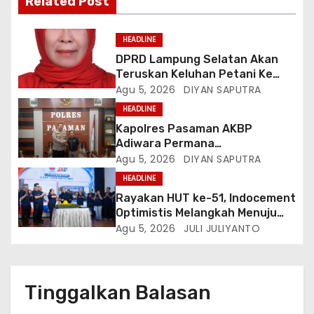
Related Post
HEADLINE
DPRD Lampung Selatan Akan
Teruskan Keluhan Petani Ke
Dinas Terkait, Minta Audit
Agu 5, 2026
DIYAN SAPUTRA
Penyaluran Pupuk Bersubsidi Di
HEADLINE
Desa Budi Lestari
Kapolres Pasaman AKBP
Adiwara Permana
Anggawisastra S.I.K. Sambut
Agu 5, 2026
DIYAN SAPUTRA
Kedatangan Kepala Cakrawala
HEADLINE
Tv Sumatera Barat
Rayakan HUT ke-51, Indocement
Optimistis Melangkah Menuju
Masa Depan Lebih Hijau
Agu 5, 2026
JULI JULIYANTO
Tinggalkan Balasan