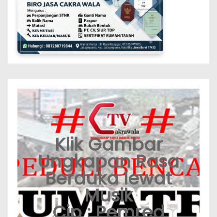
Klik Gambar
Ungkapan Rasa
Berduka lewat
Musik
Cip : Pemred