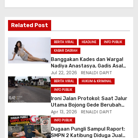
Related Post
BERITA VIRAL
HEADLINE
INFO PUBLIK
KABAR DAERAH
Banggakan Kades dan Warga!
Nadiya Anastasya, Gadis Asal
Gunungsari Citeureup Bawa
Jul 22, 2026
RENALDI DAPIT
Nama Jawa Barat ke Miss
BERITA VIRAL
HUKUM & KRIMINAL
Bintang Remaja Indonesia 2026
INFO PUBLIK
Ironi Jalan Protokol: Saat Jalur
Utama Bojong Gede Berubah
Jadi Garasi Bus AKAP
Apr 13, 2026
RENALDI DAPIT
INFO PUBLIK
Dugaan Pungli Sampul Raport:
SMPN 2 Katibung Diduga Jual