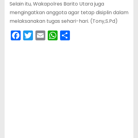
Selain itu, Wakapolres Barito Utara juga
mengingatkan anggota agar tetap disiplin dalam
melaksanakan tugas sehari-hari. (Tony,S.Pd)
F
T
E
W
S
a
w
m
h
h
c
itt
ai
a
ar
e
er
l
ts
e
b
A
o
p
o
p
k