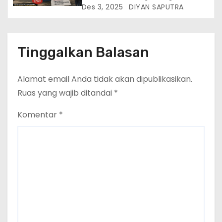
Sampul Raport Rp60 Ribu,
Des 3, 2025
DIYAN SAPUTRA
Publik Desak Pengusutan
Tuntas
Tinggalkan Balasan
Alamat email Anda tidak akan dipublikasikan.
Ruas yang wajib ditandai
*
Komentar
*