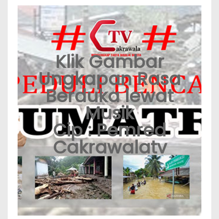
Klik Gambar
Ungkapan Rasa
Berduka lewat
Musik
Cip : Pemred
Cakrawalatv