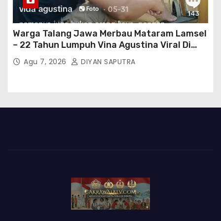
Warga Talang Jawa Merbau Mataram Lamsel
– 22 Tahun Lumpuh Vina Agustina Viral Di
Tiktok Inginkan Kursi Roda Listrik, Kepala
Agu 7, 2026
DIYAN SAPUTRA
Perwakilan Provinsi Lampung Media
Cakrawala Tv Meminta Pemda Lamsel
Bertindak