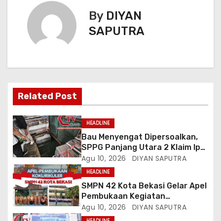
By
DIYAN
SAPUTRA
Related Post
HEADLINE
Bau Menyengat Dipersoalkan,
SPPG Panjang Utara 2 Klaim Ipal
Bagus, Warga: Jangan Buang
Agu 10, 2026
DIYAN SAPUTRA
Limbah Ke Drainase Kami
HEADLINE
SMPN 42 Kota Bekasi Gelar Apel
Pembukaan Kegiatan
Kokurikuler
Agu 10, 2026
DIYAN SAPUTRA
HEADLINE