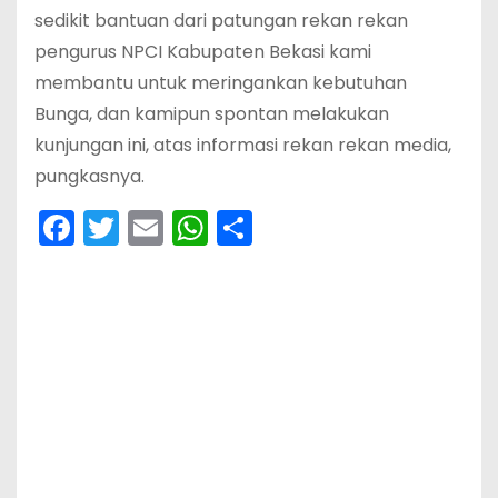
sedikit bantuan dari patungan rekan rekan
pengurus NPCI Kabupaten Bekasi kami
membantu untuk meringankan kebutuhan
Bunga, dan kamipun spontan melakukan
kunjungan ini, atas informasi rekan rekan media,
pungkasnya.
F
T
E
W
S
a
w
m
h
h
c
itt
ai
a
ar
e
er
l
ts
e
b
A
o
p
o
p
k