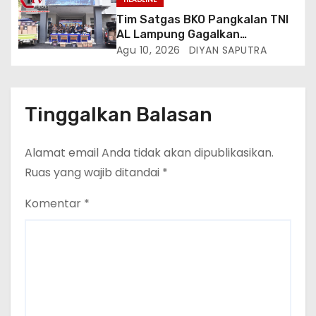
Tim Satgas BKO Pangkalan TNI
AL Lampung Gagalkan
Peredaran Ribuan Liter
Agu 10, 2026
DIYAN SAPUTRA
Minuman Keras Ilegal Di
Pelabuhan Bakauheni
Tinggalkan Balasan
Alamat email Anda tidak akan dipublikasikan.
Ruas yang wajib ditandai
*
Komentar
*