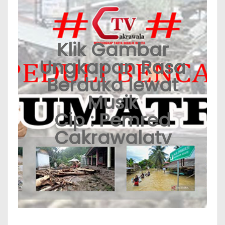
Klik Gambar
Ungkapan Rasa
Berduka lewat
Musik
Cip : Pemred
Cakrawalatv