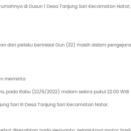
i rumahnya di Dusun 1 Desa Tanjung Sari Kecamatan Natar,
kan dari pelaku berinisial Gun (32) masih dalam pengejar
an meminta
, pada Rabu (22/6/2022) malam sekira pukul 22.00 WIB. d
ng Sari III Desa Tanjung Sari Kecamatan Natar.
sebut diserahkan pada Heriyanto, selanjutnya motor hasil