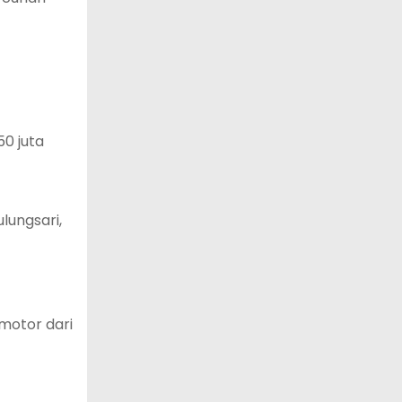
50 juta
lungsari,
motor dari