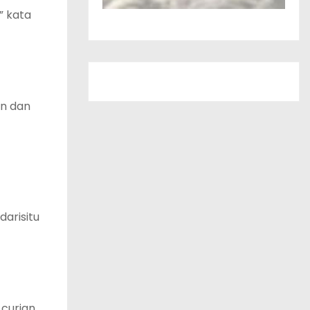
” kata
an dan
arisitu
 curian