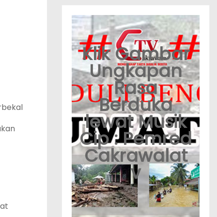
Klik Gambar
Ungkapan
Rasa
Berduka
rbekal
lewat Musik
ukan
Cip : Pemred
Cakrawalat
v
at