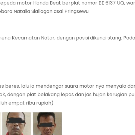
 sepeda motor Honda Beat berplat nomor BE 6137 UQ, w
ora Natalia Siallagan asal Pringsewu
mena Kecamatan Natar, dengan posisi dikunci stang. Pada
s beres, lalu ia mendengar suara motor nya menyala da
ok, dengan plat belakang lepas dan jas hujan kerugian pun
puluh empat ribu rupiah)