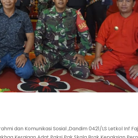
i dan Komunikasi Sosial ,Dandim 0421/LS Letkol Inf Fa
 Makhga Kerajaan Adat Paksi Pak Skala Brak Kepaksian Per