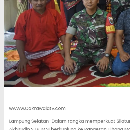
wwww.Cakrawalatv.com
Lampung Selatan-Dalam rangka memperkuat Silaturahm
Akhirudin S.I.P.,M.Si berkunjung ke Pangeran Tihang