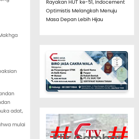
Rayakan HUT ke-51, Indocement
Optimistis Melangkah Menuju
Masa Depan Lebih Hijau
 Makhga
paksian
mandan
ndan
uka adat,
ahwa mulai
Klik Gambar