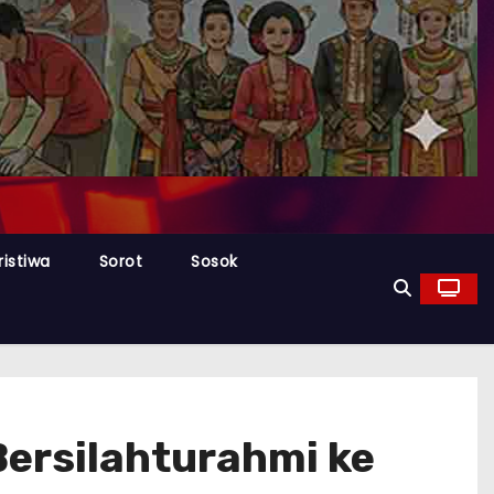
ristiwa
Sorot
Sosok
ersilahturahmi ke