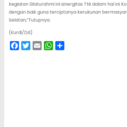
kegiatan Silaturahmi ini sinergitas TNI dalam hal in
dengan baik guna terciptanya kerukunan bermasyar
Selatan,”Tutupnya.
(Kurdi/Dd)
F
T
E
W
S
a
w
m
h
h
c
itt
ai
a
ar
e
er
l
ts
e
b
A
o
p
o
p
k