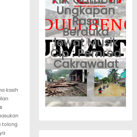
Ungkapan
Rasa
Berduka
lewat Musik
Cip : Pemred
Cakrawalat
v
ma kasih
ilan
i
masukan
 tolong
ya