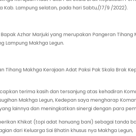
Kab. Lampung selatan, pada hari Sabtu,(17/9 /2022).
h Bapak Azhar Marjuki yang merupakan Pangeran Tihang
ong Lampung Makhga Legun.
an Tihang Makhga Kerajaan Adat Paksi Pak Skala Brak Ke
apkan terima kasih dan tersanjung atas kehadiran Ko
Kesugihan Makhga Legun, Kedepan saya mengharap Koma
yang lainnya dan meningkatkan sinergi dengan para pem
berikan Khikat (topi adat hanuang bani) sebagai tanda b
gian dari Keluarga Sai Bhatin khusus nya Makhga Legun,