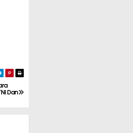
ara
TNI Dan