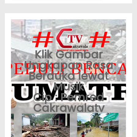
Klik Gambar
Ungkapan Rasa
Berduka lewat
Musik
Cip : Pemred
Cakrawalatv