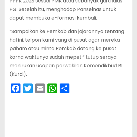
PPPK 2023 sesuai PMK atau sebanyak guru lulus
PG. Setelah itu, menghadap Panselnas untuk
dapat membuka e-formasi kembali.
“Sampaikan ke Pemkab dan jajarannya tentang
hal ini, telpon kami yang di pusat agar mereka
paham atau minta Pemkab datang ke pusat
karna waktunya sudah mepet,” tutup seraya
menirukan ucapan perwakilan Kemendikbud RI.
(Kurdi).
F
T
E
W
S
a
w
m
h
h
c
itt
ai
a
ar
e
er
l
ts
e
b
A