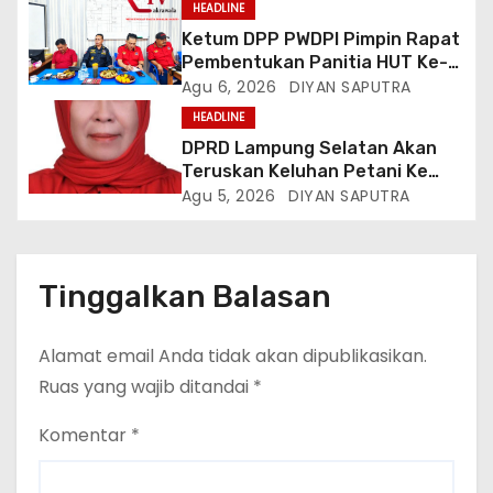
HEADLINE
Ketum DPP PWDPI Pimpin Rapat
Pembentukan Panitia HUT Ke-4,
Berikut Susunan Dan Rangkaian
Agu 6, 2026
DIYAN SAPUTRA
Kegiatannya
HEADLINE
DPRD Lampung Selatan Akan
Teruskan Keluhan Petani Ke
Dinas Terkait, Minta Audit
Agu 5, 2026
DIYAN SAPUTRA
Penyaluran Pupuk Bersubsidi Di
Desa Budi Lestari
Tinggalkan Balasan
Alamat email Anda tidak akan dipublikasikan.
Ruas yang wajib ditandai
*
Komentar
*